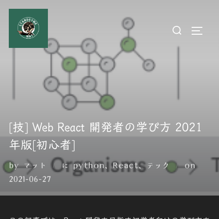
コ
ン
検
サイド
テ
索
ン
対
ツ
象:
へ
ス
キ
ッ
[技] Web React 開発者の学び方 2021
プ
年版[初心者]
投
by
マット
に
python
、
React
、
テック
on
稿
2021-06-27
日: