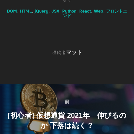
o
e
d
t
o
タグ
o
r
I
t
DOM
HTML
jQuery
JSX
Python
React
Web
フロントエ
,
,
,
,
,
,
,
k
n
e
ンド
投稿者
マット
投稿者
投
稿
前
前
ナ
[初心者] 仮想通貨 2021年 伸びるの
ビ
か 下落は続く？
ゲ