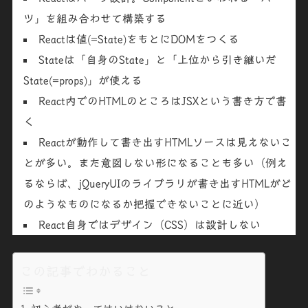
ツ」を組み合わせて構築する
Reactは
値(=State)をもとにDOMをつくる
Stateは「自身のState」と「上位から引き継いだ
State(=props)」が使える
React内でのHTMLのところは
JSXという書き方で書
く
Reactが動作して書き出すHTMLソースは見えないこ
とが多い。また意図しない形になることも多い（例え
るならば、jQueryUIのライブラリが書き出すHTMLがど
のようなものになるか把握できないことに近い）
React自身では
デザイン（CSS）は設計しない
この記事でわかること