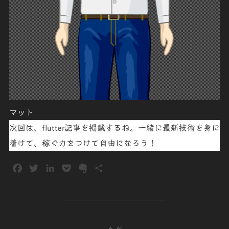
マット
次回は、flutter記事を掲載するね。一緒に最新技術を身に
着けて、稼ぐ力をつけて自由になろう！
F
T
L
P
E
共
a
w
i
o
v
有
c
i
n
c
e
e
t
k
k
r
b
t
e
e
n