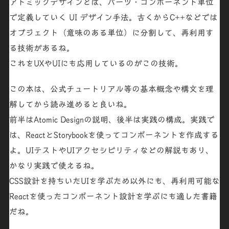
アトミックデザインとは、パーツ・コンポーネント単位
で定義していく UI デザイン手法。古くからC++などでは
オブジェクト（意味のある単位）に分割して、再利用す
る技術があるね。
これをUXやUIにも応用しているのがこの技術。
この本は、公式チュートリアル等の基本概念や構文を理
解してから読み進めると良いね。
前半は
Atomic Designの説明
、後半は
実践の構成
。実践で
は、Reactと
Storybook
を使ってコンポーネントを作成する
よ。UIテストやUIアクセシビリティなどの解説もあり、
かなり実践で使えるね。
CSS設計を持ちいたUIを学ぶため以外にも、
再利用可能な
Reactを使ったコンポーネント
設計を学ぶにも適した書籍
だね。