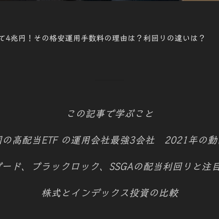
日:
て4兆円！その格安運用手数料の理由は？利回りの違いは？
この記事で学ぶこと
の高配当ETF の運用会社
最強3会社
2021年の
ード、ブラックロック、SSGAの配当利回りと注目
株式とインデックス投資の比較