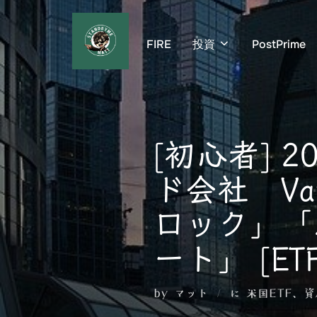
コ
ン
FIRE
投資
PostPrime
テ
ン
ツ
へ
ス
[初心者] 
キ
ッ
ド会社 Vang
プ
ロック」「
ート」 [ETF
by
マット
に
米国ETF
、
資