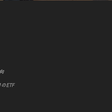
動向
のETF