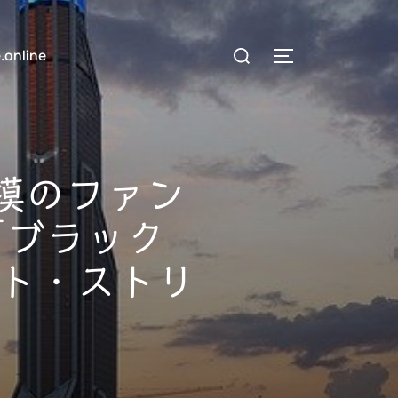
検
.online
サイドバーとナ
索
対
象:
規模のファン
k 「ブラック
ト・ストリ