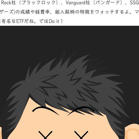
k Rock社（ブラックロック）、Vanguard社（バンガード）、
SS
ザーズ)
の成績や経費率、組入銘柄の特徴を
ウォッチするよ。
は有名なETFだね。ではDo it！