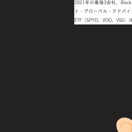
2021年の
最強3会社、Blac
ト・グローバル・アドバイ
ETF（
SPYD、VOO、VIG
）