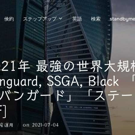
倹約
ステップアップ
英語
検索
standbyme
2021年 最強の世界大
uard, SSGA, Blac
バンガード」「ステー
]
投
産運用
on
2021-07-04
稿