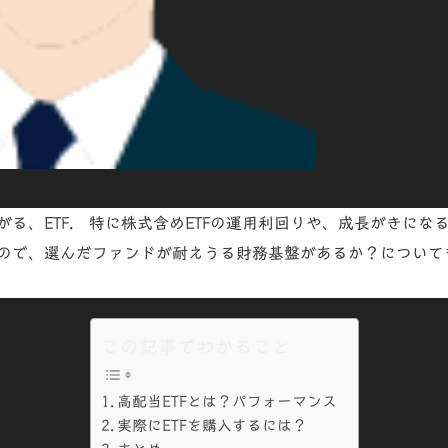
る、ETF. 特に株式含めETFの運用利回りや、成長がきにな
ので、選んだファンドが耐えうる財務基盤があるか？
について
！
この記事でわかること
高配当ETFとは？パフォーマンス
実際にETFを購入するには？