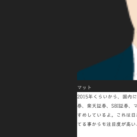
マット
2015年くらいから、国内
券、楽天証券、SBI証券
すめしているよ。
これは日
てる事からも注目度が高い