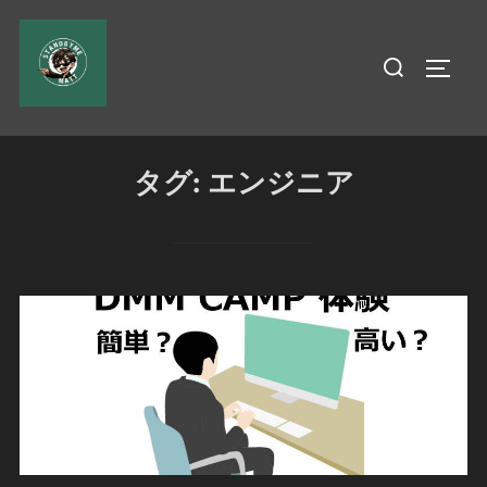
コ
ン
検
サイド
テ
索
ン
対
ツ
象:
へ
タグ:
エンジニア
ス
キ
ッ
プ