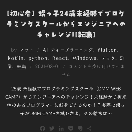
[初心者] 甥っ子24歳未経験でプログ
ラミングスクールからエンジニアへの
チャレンジ![転職]
by
マット
AI ディープラーニング
、
flutter
、
kotlin
、
python
、
React
、
Windows
、
テック
、
副
投
業
、
転職
2021-08-01
コメントを受け付けていま
稿
せん
日:
25歳 未経験でプログラミングスクール（DMM WEB
CAMP）からエンジニアへのチャレンジ！未経験から将来
性のあるプログラマーに転身できるのか！？実際に甥っ
子がDMM CAMPを試したよ。その結末は…
F
T
L
P
E
共