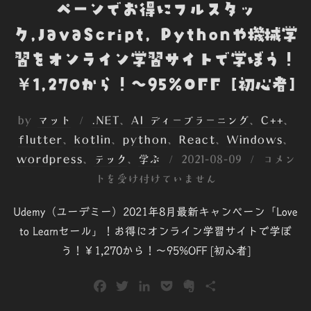
ペーンでお得にフルスタッ
ク,JavaScript, Pythonや機械学
習をオンライン学習サイトで学ぼう！
￥1,270から！～95%OFF [初心者]
by
マット
.NET
、
AI ディープラーニング
、
C++
、
flutter
、
kotlin
、
python
、
React
、
Windows
、
投
wordpress
、
テック
、
学ぶ
2021-08-09
コメン
稿
トを受け付けていません
日:
Udemy（ユーデミー）2021年8月最新キャンペーン「Love
to Learnセール」！お得にオンライン学習サイトで学ぼ
う！￥1,270から！～95%OFF [初心者]
F
T
L
P
E
共
a
w
i
o
v
有