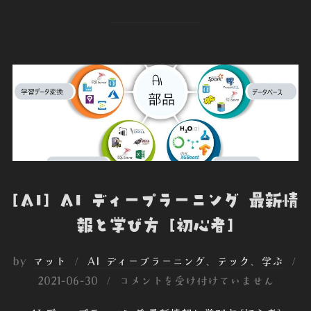
c
i
n
c
e
e
t
k
k
r
b
t
e
e
n
o
e
d
t
o
o
r
I
t
k
n
e
[AI] AI ディープラーニング 最新情
報と学び方 [初心者]
by
マット
AI ディープラーニング
、
テック
、
学ぶ
投
2021-06-30
コメントを受け付けていません
稿