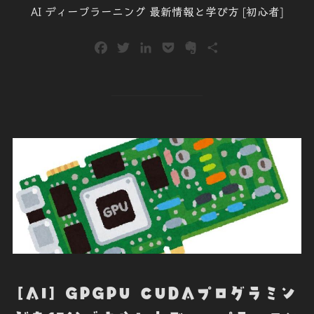
AI ディープラーニング 最新情報と学び方 [初心者]
F
T
L
P
E
共
a
w
i
o
v
有
c
i
n
c
e
e
t
k
k
r
b
t
e
e
n
o
e
d
t
o
o
r
I
t
k
n
e
[AI] GPGPU CUDAプログラミン