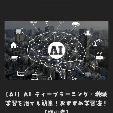
c
i
n
c
e
e
t
k
k
r
b
t
e
e
n
o
e
d
t
o
o
r
I
t
k
n
e
[AI] AI ディープラーニング・機械
学習を誰でも簡単！おすすめ学習法！
[初心者]