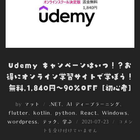
Udemy キャンペーンはいつ！？お
得にオンライン学習サイトで学ぼう！
無料,1,840円～90%OFF [初心者]
by
マット
.NET
、
AI ディープラーニング
、
flutter
、
kotlin
、
python
、
React
、
Windows
、
投
wordpress
、
テック
、
学ぶ
2021-07-23
コメン
稿
トを受け付けていません
日: