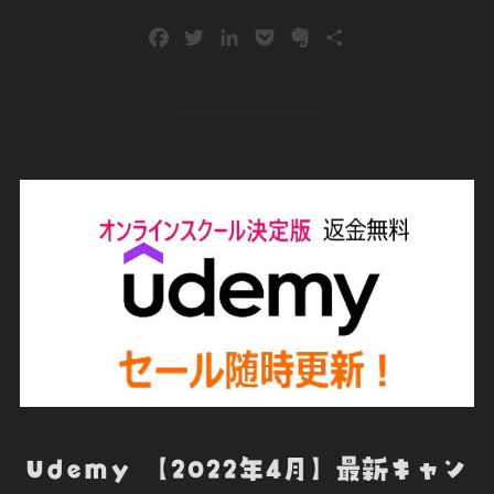
F
T
L
P
E
共
a
w
i
o
v
有
c
i
n
c
e
e
t
k
k
r
b
t
e
e
n
o
e
d
t
o
o
r
I
t
k
n
e
Udemy 【2022年4月】最新キャン