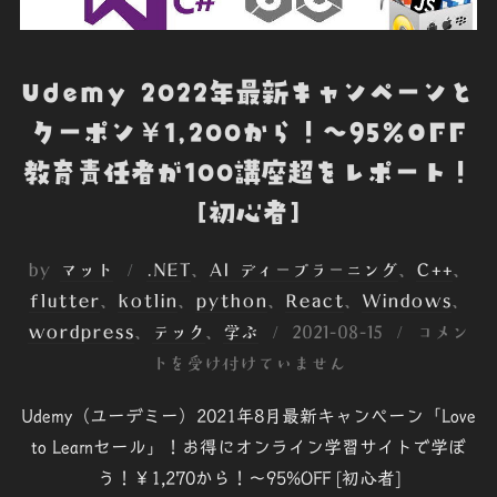
Udemy 2022年最新キャンペーンと
クーポン￥1,200から！～95%OFF
教育責任者が100講座超をレポート！
[初心者]
by
マット
.NET
、
AI ディープラーニング
、
C++
、
flutter
、
kotlin
、
python
、
React
、
Windows
、
投
wordpress
、
テック
、
学ぶ
2021-08-15
コメン
稿
トを受け付けていません
日:
Udemy（ユーデミー）2021年8月最新キャンペーン「Love
to Learnセール」！お得にオンライン学習サイトで学ぼ
う！￥1,270から！～95%OFF [初心者]