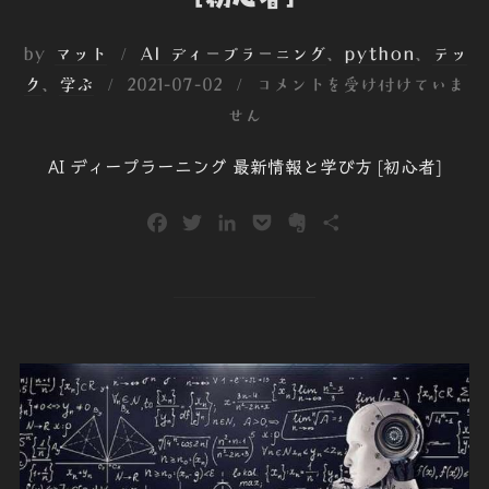
by
マット
AI ディープラーニング
、
python
、
テッ
投
ク
、
学ぶ
2021-07-02
コメントを受け付けていま
稿
せん
日:
AI ディープラーニング 最新情報と学び方 [初心者]
F
T
L
P
E
共
a
w
i
o
v
有
c
i
n
c
e
e
t
k
k
r
b
t
e
e
n
o
e
d
t
o
o
r
I
t
k
n
e