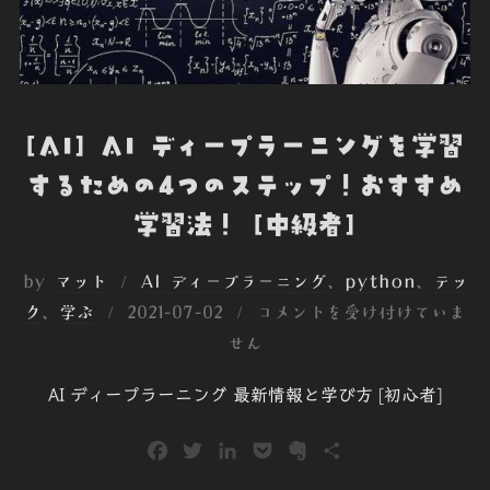
[AI] AI ディープラーニングを学習
するための4つのステップ！おすすめ
学習法！ [中級者]
by
マット
AI ディープラーニング
、
python
、
テッ
投
ク
、
学ぶ
2021-07-02
コメントを受け付けていま
稿
せん
日:
AI ディープラーニング 最新情報と学び方 [初心者]
F
T
L
P
E
共
a
w
i
o
v
有