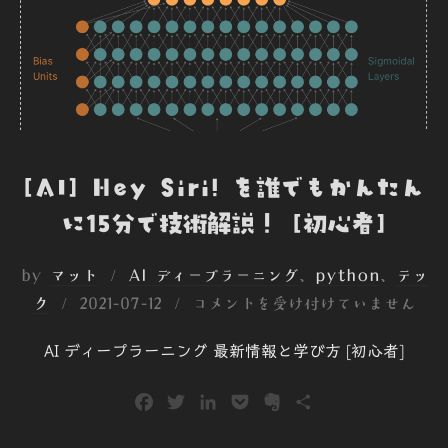
o
r
I
t
k
n
e
[AI] Hey Siri! を誰でもかんたん
に15分で技術解説！ [初心者]
by
マット
AI ディープラーニング
、
python
、
テッ
投
ク
2021-07-12
コメントを受け付けていません
稿
AI ディープラーニング 最新情報と学び方 [初心者]
日:
F
T
L
P
E
共
a
w
i
o
v
有