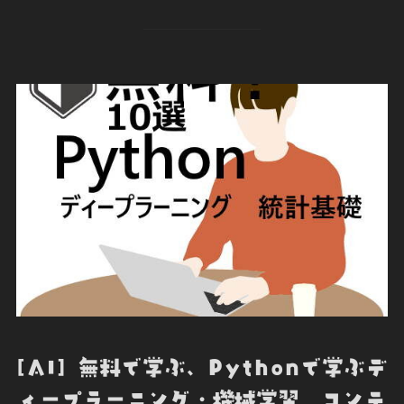
c
i
n
c
e
e
t
k
k
r
b
t
e
e
n
o
e
d
t
o
o
r
I
t
k
n
e
[AI] 無料で学ぶ、Pythonで学ぶデ
ィープラーニング・機械学習 コンテ