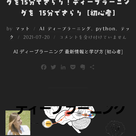
グを15分でさらり！ディープラーニン
グを 15分でさらり [初心者]
by
マット
AI ディープラーニング
、
python
、
テッ
投
ク
2021-07-20
コメントを受け付けていません
稿
AI ディープラーニング 最新情報と学び方 [初心者]
日:
F
T
L
P
E
共
a
w
i
o
v
有
c
i
n
c
e
e
t
k
k
r
b
t
e
e
n
o
e
d
t
o
o
r
I
t
k
n
e