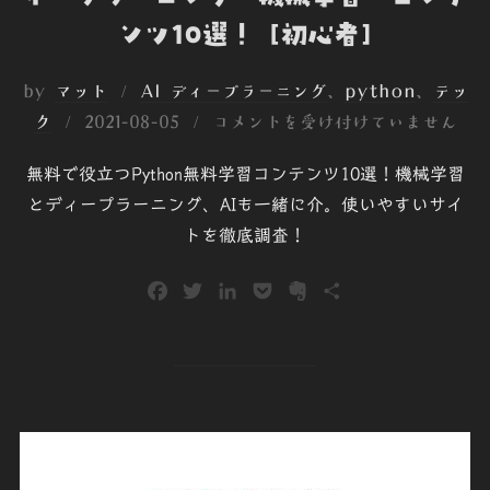
ンツ10選！ [初心者]
by
マット
AI ディープラーニング
、
python
、
テッ
投
ク
2021-08-05
コメントを受け付けていません
稿
無料で役立つPython無料学習コンテンツ10選！機械学習
日:
とディープラーニング、AIも一緒に介。使いやすいサイ
トを徹底調査！
F
T
L
P
E
共
a
w
i
o
v
有
c
i
n
c
e
e
t
k
k
r
b
t
e
e
n
o
e
d
t
o
o
r
I
t
k
n
e