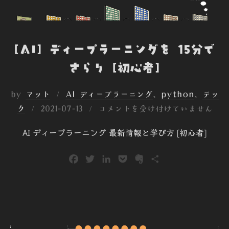
[AI] ディープラーニングを 15分で
さらり [初心者]
by
マット
AI ディープラーニング
、
python
、
テッ
投
ク
2021-07-13
コメントを受け付けていません
稿
AI ディープラーニング 最新情報と学び方 [初心者]
日:
F
T
L
P
E
共
a
w
i
o
v
有
c
i
n
c
e
e
t
k
k
r
b
t
e
e
n
o
e
d
t
o