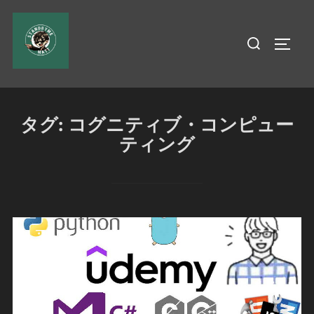
コ
ン
検
サイド
テ
索
ン
対
ツ
象:
へ
タグ:
コグニティブ・コンピュー
ス
ティング
キ
ッ
プ