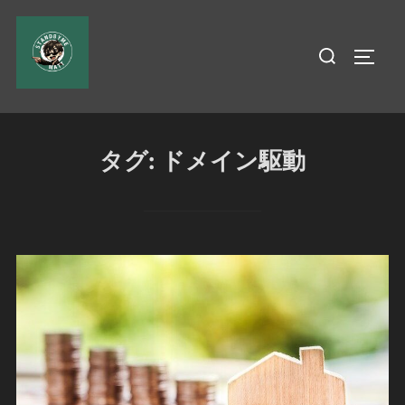
コ
ン
検
サイド
テ
索
ン
対
ツ
象:
へ
タグ:
ドメイン駆動
ス
キ
ッ
プ