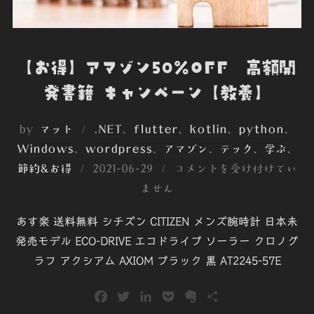
【お得】アマゾン50％OFF 高額開
発書籍 キャンペーン【教養】
by
マット
.NET
、
flutter
、
kotlin
、
python
、
Windows
、
wordpress
、
アマゾン
、
テック
、
学ぶ
、
投
節約&お得
2021-06-29
コメントを受け付けてい
稿
ません
日:
あす楽 送料無料 シチズン CITIZEN メンズ腕時計 日本未
発売モデル ECO-DRIVE エコドライブ ソーラー クロノグ
ラフ アクシアム AXIOM ブラック 黒 AT2245-57E
F
T
L
P
E
共
a
w
i
o
v
有