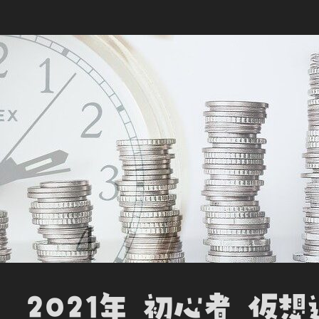
b
t
e
e
n
o
e
d
t
o
o
r
I
t
k
n
e
 2021年 初心者 仮