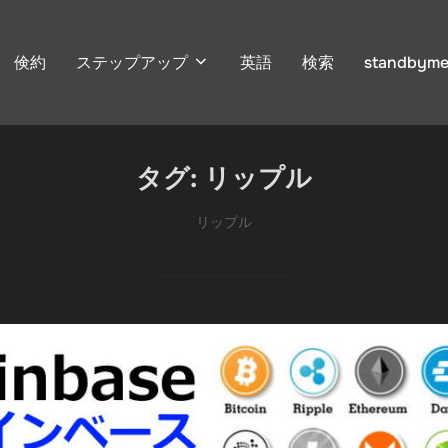
倹約
ステップアップ
英語
検索
standbyme
タグ:
リップル
リップル