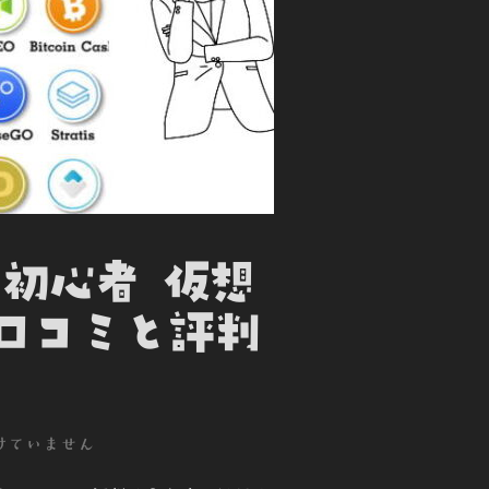
年 初心者 仮想
口コミと評判
けていません