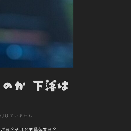
るのか 下落は
付けていません
上がる？それとも暴落する？