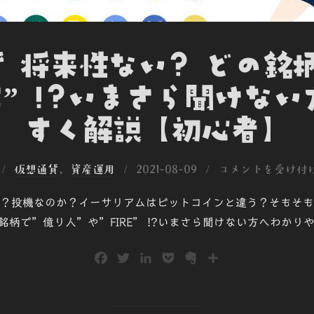
 将来性ない? どの銘
RE” !?いまさら聞けな
すく解説【初心者】
投
仮想通貨
、
資産運用
2021-08-09
コメントを受け付
稿
？投機なのか？イーサリアムはビットコインと違う？そもそも
日:
銘柄で”億り人”や”FIRE” !?いまさら聞けない方へわかり
F
T
L
P
E
共
a
w
i
o
v
有
c
i
n
c
e
e
t
k
k
r