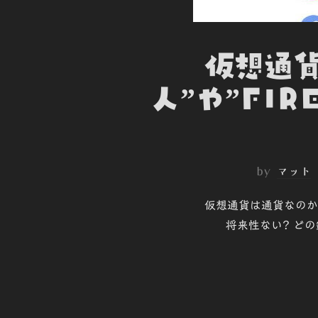
仮想通貨
人”や”FI
by
マット
仮想通貨は通貨なのか
将来性ない? どの