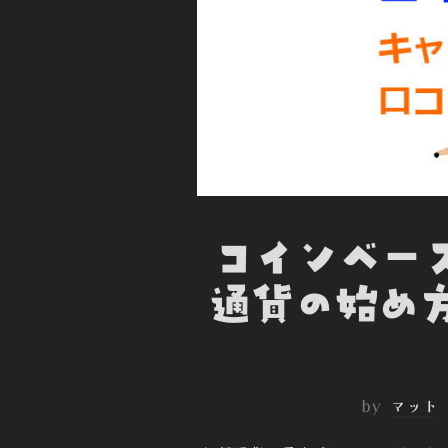
コインベース 
通貨の始め
by
マット