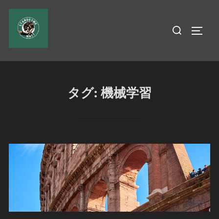
コ
ン
検
サイド
テ
索
ン
対
ツ
象:
へ
ス
タグ:
機械学習
キ
ッ
プ