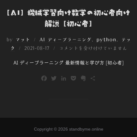
[AI] 機械学習向け数学の初心者向け
解説 [初心者]
by
マット
AI ディープラーニング
、
python
、
テッ
投
ク
2021-08-17
コメントを受け付けていません
稿
AI ディープラーニング 最新情報と学び方 [初心者]
日:
F
T
L
P
E
共
a
w
i
o
v
有
c
i
n
c
e
e
t
k
k
r
b
t
e
e
n
o
e
d
t
o
o
r
I
t
Copyright © 2026 standbyme.online
k
n
e