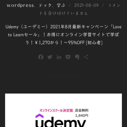
投
wordpress
、
テック
、
学ぶ
2021-08-09
コメン
稿
トを受け付けていません
日:
Udemy（ユーデミー）2021年8月最新キャンペーン「Love
to Learnセール」！お得にオンライン学習サイトで学ぼ
う！￥1,270から！～95%OFF [初心者]
F
T
L
P
E
共
a
w
i
o
v
有
c
i
n
c
e
e
t
k
k
r
b
t
e
e
n
o
e
d
t
o
o
r
I
t
k
n
e