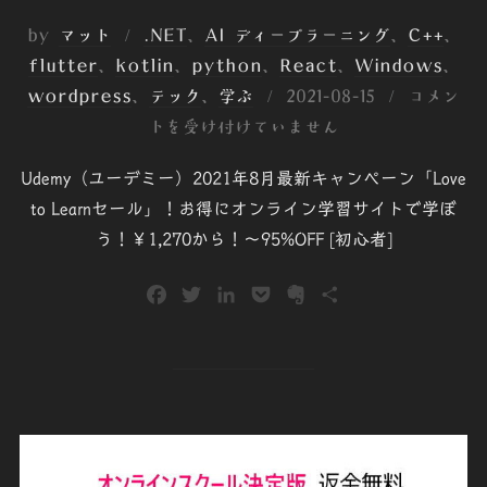
by
マット
.NET
、
AI ディープラーニング
、
C++
、
flutter
、
kotlin
、
python
、
React
、
Windows
、
投
wordpress
、
テック
、
学ぶ
2021-08-15
コメン
稿
トを受け付けていません
日:
Udemy（ユーデミー）2021年8月最新キャンペーン「Love
to Learnセール」！お得にオンライン学習サイトで学ぼ
う！￥1,270から！～95%OFF [初心者]
F
T
L
P
E
共
a
w
i
o
v
有
c
i
n
c
e
e
t
k
k
r
b
t
e
e
n
o
e
d
t
o
o
r
I
t
k
n
e