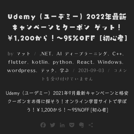
Udemy（ユーデミー）2022年最新
キャンペーンとクーポン ゲット！
￥1,200から！～95%OFF [初心者]
by
マット
.NET
、
AI ディープラーニング
、
C++
、
flutter
、
kotlin
、
python
、
React
、
Windows
、
投
wordpress
、
テック
、
学ぶ
2021-09-03
コメン
稿
トを受け付けていません
日:
Udemy（ユーデミー）2021年9月最新キャンペーンと格安
クーポンをお得に探そう！オンライン学習サイトで学ぼ
う！￥1,200から！～95%OFF [初心者]
F
T
L
P
E
共
a
w
i
o
v
有