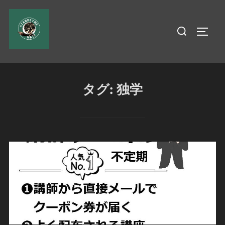
コ
ン
検
サイド
テ
索
ン
対
ツ
象:
へ
タグ:
独学
ス
キ
ッ
プ