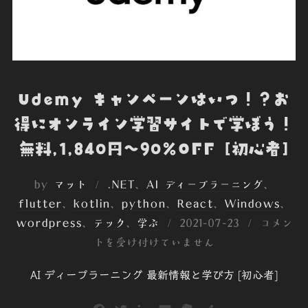
Udemy キャンペーンはいつ！？お
得にオンライン学習サイトで学ぼう！
無料,1,840円～90%OFF [初心者]
by
マット
.NET
、
AI ディープラーニング
、
flutter
、
kotlin
、
python
、
React
、
Windows
、
投
wordpress
、
テック
、
学ぶ
2021-07-23
コメン
稿
トを受け付けていません
日:
AI ディープラーニング 最新情報と学び方 [初心者]