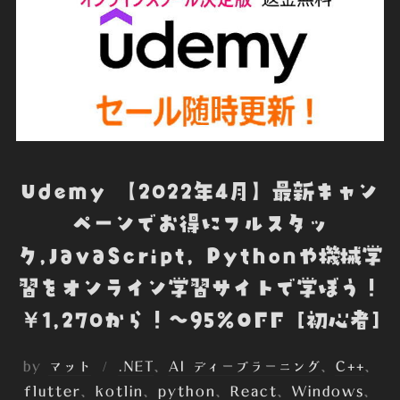
Udemy 【2022年4月】最新キャン
ペーンでお得にフルスタッ
ク,JavaScript, Pythonや機械学
習をオンライン学習サイトで学ぼう！
￥1,270から！～95%OFF [初心者]
by
マット
.NET
、
AI ディープラーニング
、
C++
、
flutter
、
kotlin
、
python
、
React
、
Windows
、