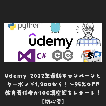
c
i
n
c
e
e
t
k
k
r
b
t
e
e
n
o
e
d
t
o
o
r
I
t
k
n
e
Udemy 2022年最新キャンペーンと
クーポン￥1,200から！～95%OFF
教育責任者が100講座超をレポート！
[初心者]