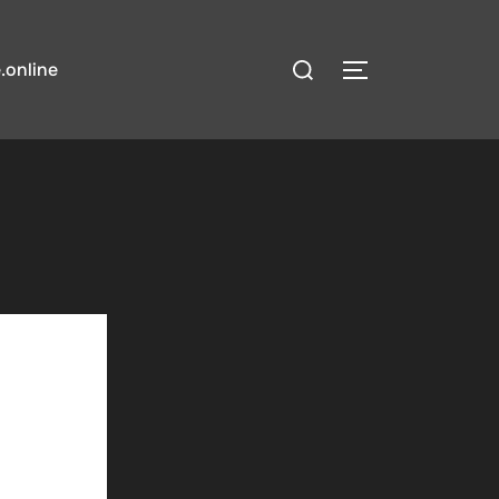
検
.online
サイドバーとナ
索
対
象: