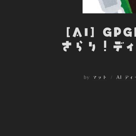
[AI] G
さらり！ディ
by
マット
AI デ