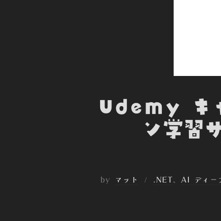
Udemy 
ン学習サ
by
マット
.NET
、
AI ディ