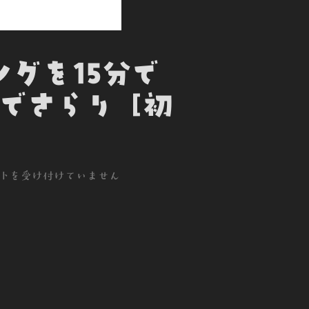
ングを15分で
でさらり [初
トを受け付けていません