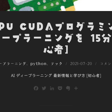
PGPU CUDAプログラミ
ープラーニングを 15分
心者]
投
ィープラーニング
、
python
、
テック
2021-07-20
コメン
稿
AI ディープラーニング 最新情報と学び方 [初心者]
日:
F
T
L
P
E
共
a
w
i
o
v
有
c
i
n
c
e
e
t
k
k
r