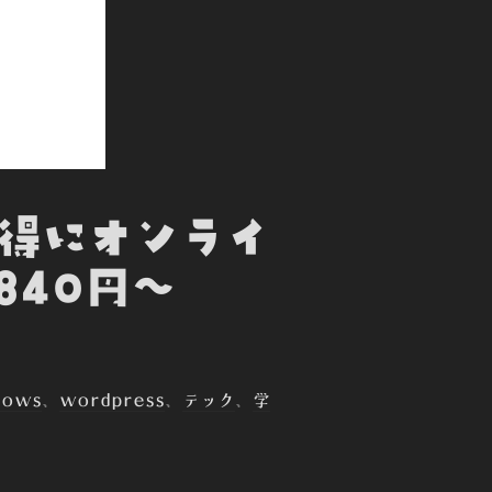
お得にオンライ
840円～
dows
、
wordpress
、
テック
、
学