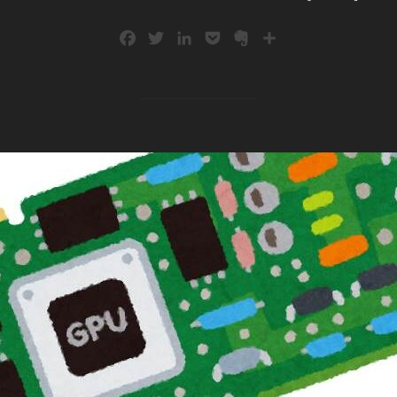
F
T
L
P
E
共
a
w
i
o
v
有
c
i
n
c
e
e
t
k
k
r
b
t
e
e
n
o
e
d
t
o
o
r
I
t
k
n
e