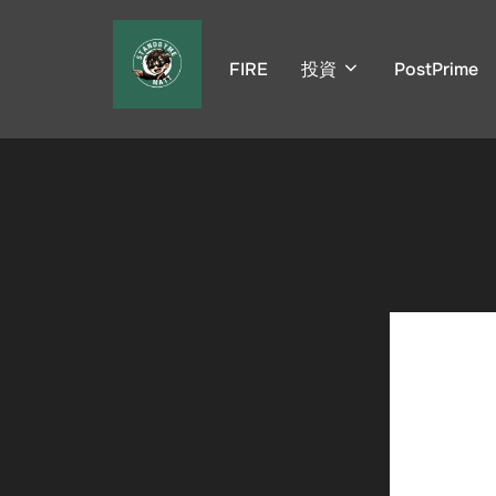
コ
ン
FIRE
投資
PostPrime
テ
ン
ツ
へ
ス
キ
ッ
プ