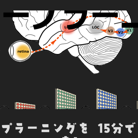
b
t
e
e
n
o
e
d
t
o
o
r
I
t
k
n
e
ープラーニングを 15分