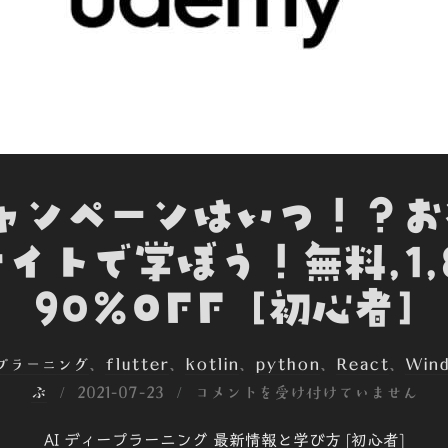
キャンペーンはいつ！？
イトで学ぼう！無料,1,
90%OFF [初心者]
ープラーニング
、
flutter
、
kotlin
、
python
、
React
、
Win
投
ぶ
2021-07-23
コメントを受け付けていません
稿
AI ディープラーニング 最新情報と学び方 [初心者]
日: