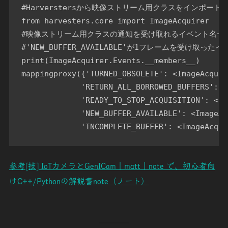
#Harverstersから映像ストリーム用クラスをインポートし
from harvesters.core import ImageAcquirer

#映像ストリーム用クラスの通知を受け取れるイベント名一覧
#'NEW_BUFFER_AVAILABLE'が1フレームを受け取った
print(ImageAcquirer.Events.__members__)

mappingproxy({'TURNED_OBSOLETE': <ImageAcquir
             'RETURN_ALL_BORROWED_BUFFERS': <
             'READY_TO_STOP_ACQUISITION': <Im
             'NEW_BUFFER_AVAILABLE': <ImageAc
             'INCOMPLETE_BUFFER': <ImageAcqui
参考
[技] IoTカメラとGenICam｜matt｜note で、初心者向
けC++/Pythonの解説書
note（ノート）