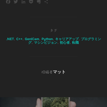
F
T
L
P
E
共
a
w
i
o
v
有
c
i
n
c
e
e
t
k
k
r
b
t
e
e
n
o
e
d
t
o
タグ
o
r
I
t
.NET
C++
GenICam
Python
キャリアアップ
プログラミン
,
,
,
,
,
k
n
e
グ
マシンビジョン
初心者
転職
,
,
,
投稿者
マット
投稿者
投