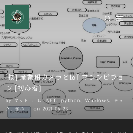
コ
ン
検
サイド
テ
索
ン
対
ツ
象:
へ
ス
キ
ッ
[技] 産業用カメラとIoT マシンビジョ
プ
ン [初心者]
by
マット
に
.NET
、
python
、
Windows
、
テッ
投
ク
、
学ぶ
on
2021-06-23
稿
日: