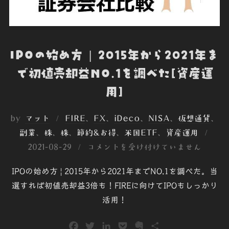
IPOの始め方 | 2015年から2021年ま
で初値売却益NO.1を調べた[資産運
用]
by
マット
FIRE
、
FX
、
iDeco
、
NISA
、
仮想通貨
、
投
副業
、
株
、
株
、
節約&お得
、
米国ETF
、
資産運用
稿
2021-08-29
コメントを受け付けていません
日:
IPOの始め方 | 2015年から2021年までNO.1を調べた。当
選すれば初値売却益3倍も！FIREに向けてIPOもしっかり
活用！
F
T
L
P
E
共