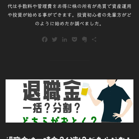
代は手数料や管理費をお得に株の所有が売買で資産運用
や投資が始める事ができます。投資初心者の先輩方がど
のように始めたか調べました。
F
T
L
P
E
共
a
w
i
o
v
有
c
i
n
c
e
e
t
k
k
r
b
t
e
e
n
o
e
d
t
o
o
r
I
t
k
n
e