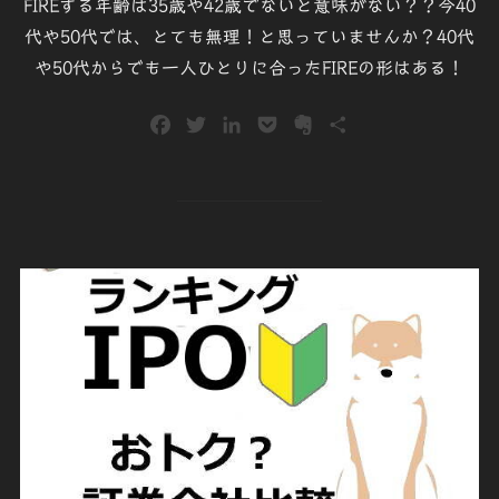
FIREする年齢は35歳や42歳でないと意味がない？？今40
代や50代では、とても無理！と思っていませんか？40代
や50代からでも一人ひとりに合ったFIREの形はある！
F
T
L
P
E
共
a
w
i
o
v
有
c
i
n
c
e
e
t
k
k
r
b
t
e
e
n
o
e
d
t
o
o
r
I
t
k
n
e