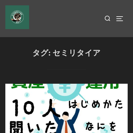
コ
ン
検
サイド
テ
索
ン
対
ツ
象:
へ
タグ:
セミリタイア
ス
キ
ッ
プ