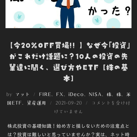
【今20%OFF買場!! 】なぜ今｢投資｣
がこれだけ話題に？10人の投資の先
輩達に聞く、選び方やETF [株の基
本]
by
マット
FIRE
、
FX
、
iDeco
、
NISA
、
株
、
株
、
米
投
国ETF
、
資産運用
2021-09-20
コメントを受け付
稿
けていません
日:
株式投資の基礎知識！始め方と損しないための注意点と
は？投資は難しいと思っていませんか？実は、ネット時