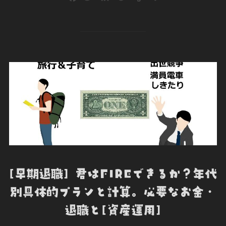
a
w
i
o
v
有
c
i
n
c
e
e
t
k
k
r
b
t
e
e
n
o
e
d
t
o
o
r
I
t
k
n
e
[早期退職] 君はFIREできるか？年代
別具体的プランと計算。必要なお金・
退職と[資産運用]