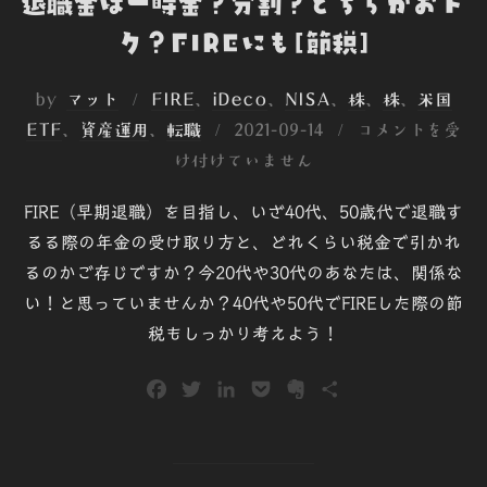
退職金は一時金？分割？どちらがおト
ク？FIREにも[節税]
by
マット
FIRE
、
iDeco
、
NISA
、
株
、
株
、
米国
投
ETF
、
資産運用
、
転職
2021-09-14
コメントを受
稿
け付けていません
日:
FIRE（早期退職）を目指し、いざ40代、50歳代で退職す
るる際の年金の受け取り方と、どれくらい税金で引かれ
るのかご存じですか？今20代や30代のあなたは、関係な
い！と思っていませんか？40代や50代でFIREした際の節
税もしっかり考えよう！
F
T
L
P
E
共
a
w
i
o
v
有
c
i
n
c
e
e
t
k
k
r