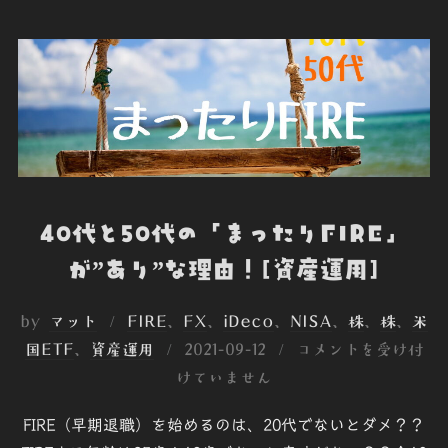
b
t
e
e
n
o
e
d
t
o
o
r
I
t
k
n
e
40代と50代の「まったりFIRE」
が”あり”な理由！[資産運用]
by
マット
FIRE
、
FX
、
iDeco
、
NISA
、
株
、
株
、
米
投
国ETF
、
資産運用
2021-09-12
コメントを受け付
稿
けていません
日:
FIRE（早期退職）を始めるのは、20代でないとダメ？？