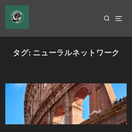
コ
ン
検
サイド
テ
索
ン
対
ツ
象:
へ
タグ:
ニューラルネットワーク
ス
キ
ッ
プ