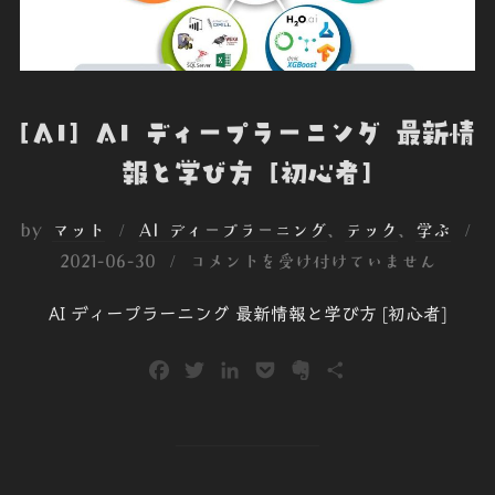
[AI] AI ディープラーニング 最新情
報と学び方 [初心者]
by
マット
AI ディープラーニング
、
テック
、
学ぶ
投
2021-06-30
コメントを受け付けていません
稿
AI ディープラーニング 最新情報と学び方 [初心者]
日:
F
T
L
P
E
共
a
w
i
o
v
有
c
i
n
c
e
e
t
k
k
r
b
t
e
e
n