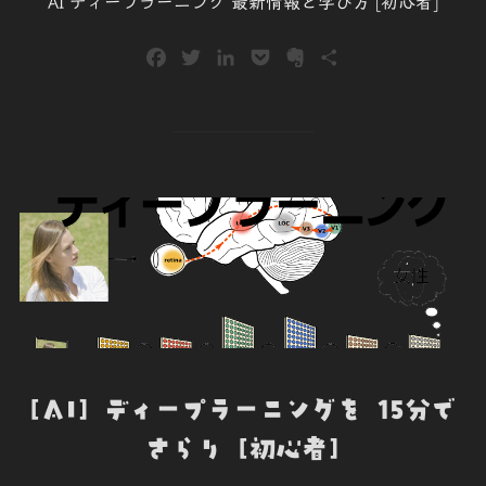
AI ディープラーニング 最新情報と学び方 [初心者]
日:
F
T
L
P
E
共
a
w
i
o
v
有
c
i
n
c
e
e
t
k
k
r
b
t
e
e
n
o
e
d
t
o
o
r
I
t
k
n
e
[AI] ディープラーニングを 15分で
さらり [初心者]