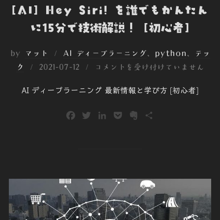
[AI] Hey Siri! を誰でもかんたん
に15分で技術解説！ [初心者]
by
マット
AI ディープラーニング
、
python
、
テッ
投
ク
2021-07-12
コメントを受け付けていません
稿
AI ディープラーニング 最新情報と学び方 [初心者]
日:
F
T
L
P
E
共
a
w
i
o
v
有
c
i
n
c
e
e
t
k
k
r
b
t
e
e
n
o
e
d
t
o
o
r
I
t
k
n
e