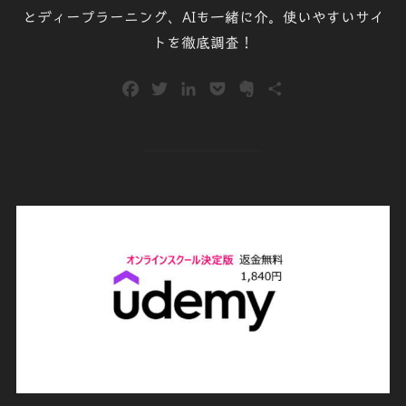
とディープラーニング、AIも一緒に介。使いやすいサイ
トを徹底調査！
F
T
L
P
E
共
a
w
i
o
v
有
c
i
n
c
e
e
t
k
k
r
b
t
e
e
n
o
e
d
t
o
o
r
I
t
k
n
e