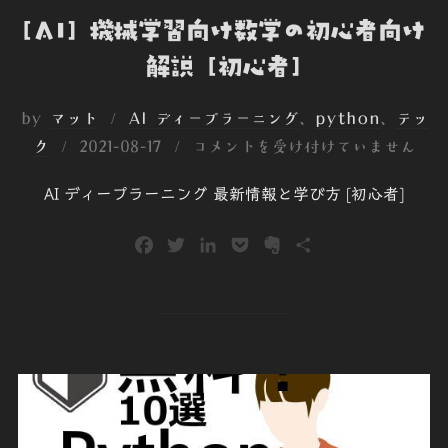
[AI] 機械学習向け数学の初心者向け
解説 [初心者]
by
マット
AI ディープラーニング
、
python
、
テッ
投
ク
2021-08-17
コメントを受け付けていません
稿
AI ディープラーニング 最新情報と学び方 [初心者]
日:
F
T
L
P
E
共
a
w
i
o
v
有
c
i
n
c
e
e
t
k
k
r
b
t
e
e
n
o
e
d
t
o
o
r
I
t
k
n
e