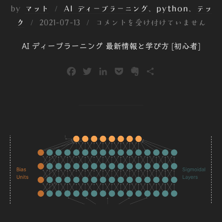
by
マット
AI ディープラーニング
、
python
、
テッ
投
ク
2021-07-13
コメントを受け付けていません
稿
AI ディープラーニング 最新情報と学び方 [初心者]
日:
F
T
L
P
E
共
a
w
i
o
v
有
c
i
n
c
e
e
t
k
k
r
b
t
e
e
n
o
e
d
t
o
o
r
I
t
k
n
e