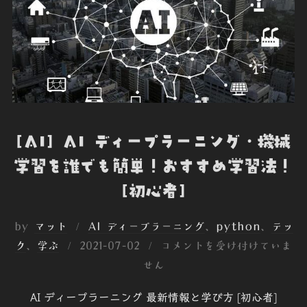
[AI] AI ディープラーニング・機械
学習を誰でも簡単！おすすめ学習法！
[初心者]
by
マット
AI ディープラーニング
、
python
、
テッ
投
ク
、
学ぶ
2021-07-02
コメントを受け付けていま
稿
せん
日:
AI ディープラーニング 最新情報と学び方 [初心者]