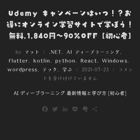
Udemy キャンペーンはいつ！？お
得にオンライン学習サイトで学ぼう！
無料,1,840円～90%OFF [初心者]
by
マット
.NET
、
AI ディープラーニング
、
flutter
、
kotlin
、
python
、
React
、
Windows
、
投
wordpress
、
テック
、
学ぶ
2021-07-23
コメン
稿
トを受け付けていません
日:
AI ディープラーニング 最新情報と学び方 [初心者]
F
T
L
P
E
共
a
w
i
o
v
有
c
i
n
c
e
e
t
k
k
r
b
t
e
e
n