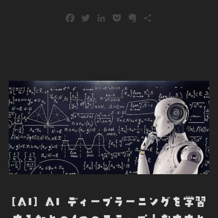
F
T
L
P
E
共
a
w
i
o
v
有
c
i
n
c
e
e
t
k
k
r
b
t
e
e
n
o
e
d
t
o
o
r
I
t
k
n
e
[AI] AI ディープラーニングを学習