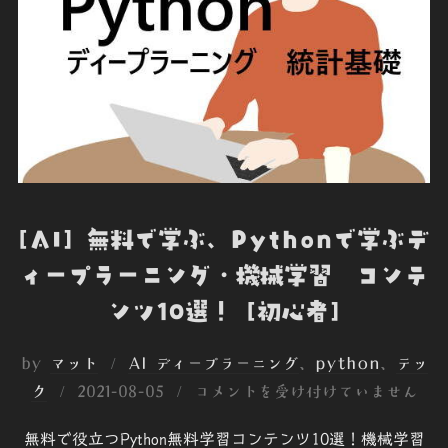
[AI] 無料で学ぶ、Pythonで学ぶデ
ィープラーニング・機械学習 コンテ
ンツ10選！ [初心者]
by
マット
AI ディープラーニング
、
python
、
テッ
投
ク
2021-08-05
コメントを受け付けていません
稿
無料で役立つPython無料学習コンテンツ10選！機械学習
日: