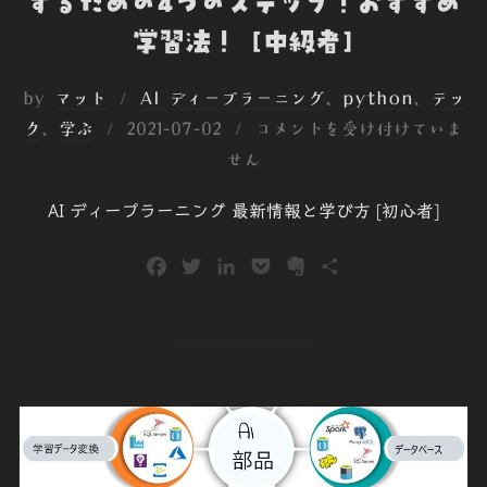
するための4つのステップ！おすすめ
学習法！ [中級者]
by
マット
AI ディープラーニング
、
python
、
テッ
投
ク
、
学ぶ
2021-07-02
コメントを受け付けていま
稿
せん
日:
AI ディープラーニング 最新情報と学び方 [初心者]
F
T
L
P
E
共
a
w
i
o
v
有
c
i
n
c
e
e
t
k
k
r
b
t
e
e
n
o
e
d
t
o
o
r
I
t
k
n
e