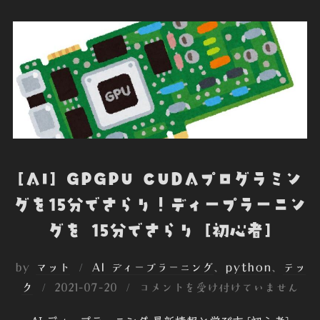
o
e
d
t
o
o
r
I
t
k
n
e
[AI] GPGPU CUDAプログラミン
グを15分でさらり！ディープラーニン
グを 15分でさらり [初心者]
by
マット
AI ディープラーニング
、
python
、
テッ
投
ク
2021-07-20
コメントを受け付けていません
稿