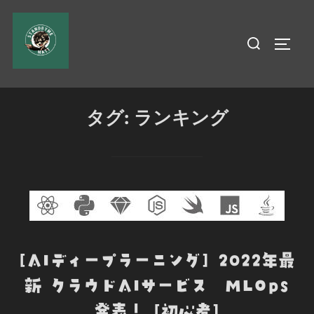
コ
ン
検
サイド
テ
索
ン
対
ツ
象:
へ
タグ:
ランキング
ス
キ
ッ
プ
[AIディープラーニング] 2022年最
新 クラウドAIサービス MLOps
発表！ [初心者]