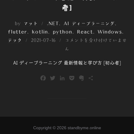
者]
by
マット
.NET
、
AI ディープラーニング
、
flutter
、
kotlin
、
python
、
React
、
Windows
、
投
テック
2021-07-16
コメントを受け付けていませ
稿
ん
日:
AI ディープラーニング 最新情報と学び方 [初心者]
F
T
L
P
E
共
a
w
i
o
v
有
c
i
n
c
e
e
t
k
k
r
b
t
e
e
n
o
e
d
t
o
o
r
I
t
Copyright © 2026 standbyme.online
k
n
e