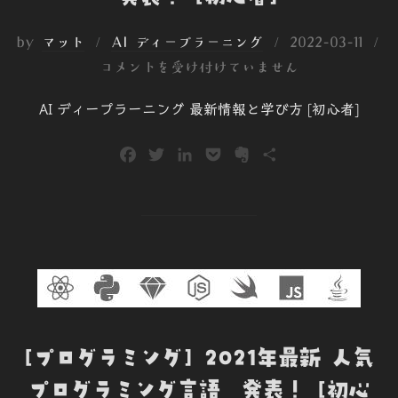
投
by
マット
AI ディープラーニング
2022-03-11
稿
コメントを受け付けていません
日:
AI ディープラーニング 最新情報と学び方 [初心者]
F
T
L
P
E
共
a
w
i
o
v
有
c
i
n
c
e
e
t
k
k
r
b
t
e
e
n
o
e
d
t
o
o
r
I
t
k
n
e
[プログラミング] 2021年最新 人気
プログラミング言語 発表！ [初心