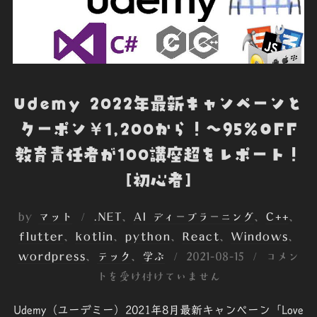
Udemy 2022年最新キャンペーンと
クーポン￥1,200から！～95%OFF
教育責任者が100講座超をレポート！
[初心者]
by
マット
.NET
、
AI ディープラーニング
、
C++
、
flutter
、
kotlin
、
python
、
React
、
Windows
、
投
wordpress
、
テック
、
学ぶ
2021-08-15
コメン
稿
トを受け付けていません
日:
Udemy（ユーデミー）2021年8月最新キャンペーン「Love