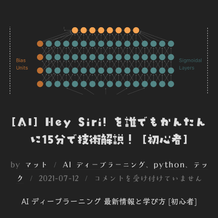
b
t
e
e
n
o
e
d
t
o
o
r
I
t
k
n
e
[AI] Hey Siri! を誰でもかんたん
に15分で技術解説！ [初心者]
by
マット
AI ディープラーニング
、
python
、
テッ
投
ク
2021-07-12
コメントを受け付けていません
稿
AI ディープラーニング 最新情報と学び方 [初心者]
日: