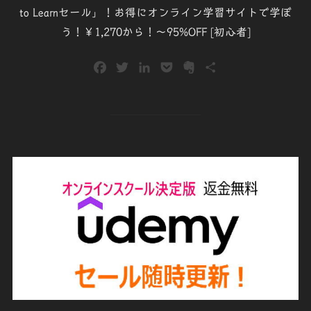
to Learnセール」！お得にオンライン学習サイトで学ぼ
う！￥1,270から！～95%OFF [初心者]
F
T
L
P
E
共
a
w
i
o
v
有
c
i
n
c
e
e
t
k
k
r
b
t
e
e
n
o
e
d
t
o
o
r
I
t
k
n
e