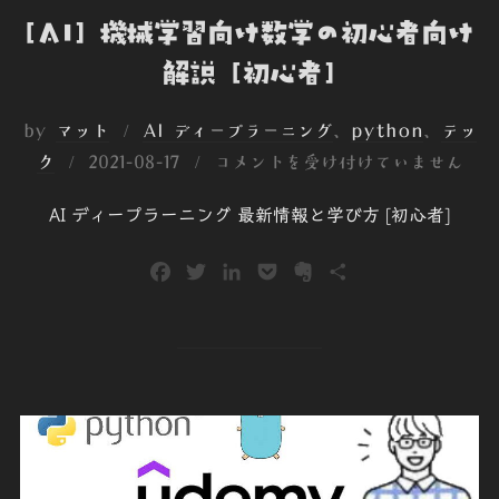
[AI] 機械学習向け数学の初心者向け
解説 [初心者]
by
マット
AI ディープラーニング
、
python
、
テッ
投
ク
2021-08-17
コメントを受け付けていません
稿
AI ディープラーニング 最新情報と学び方 [初心者]
日:
F
T
L
P
E
共
a
w
i
o
v
有
c
i
n
c
e
e
t
k
k
r
b
t
e
e
n
o
e
d
t
o
o
r
I
t
k
n
e