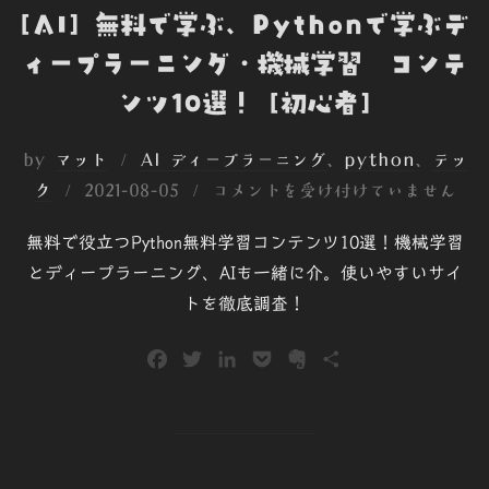
[AI] 無料で学ぶ、Pythonで学ぶデ
ィープラーニング・機械学習 コンテ
ンツ10選！ [初心者]
by
マット
AI ディープラーニング
、
python
、
テッ
投
ク
2021-08-05
コメントを受け付けていません
稿
無料で役立つPython無料学習コンテンツ10選！機械学習
日:
とディープラーニング、AIも一緒に介。使いやすいサイ
トを徹底調査！
F
T
L
P
E
共
a
w
i
o
v
有
c
i
n
c
e
e
t
k
k
r
b
t
e
e
n