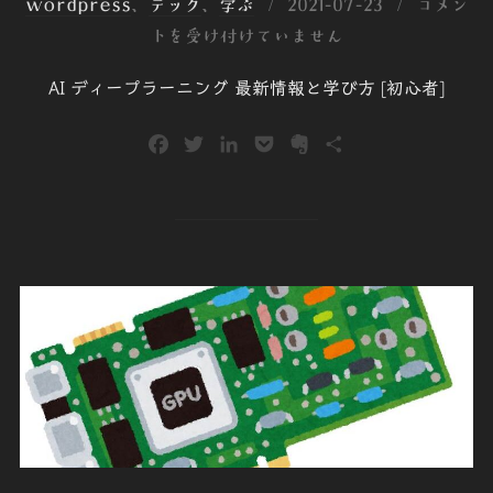
投
wordpress
、
テック
、
学ぶ
2021-07-23
コメン
稿
トを受け付けていません
日:
AI ディープラーニング 最新情報と学び方 [初心者]
F
T
L
P
E
共
a
w
i
o
v
有
c
i
n
c
e
e
t
k
k
r
b
t
e
e
n
o
e
d
t
o
o
r
I
t
k
n
e