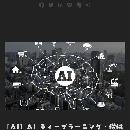
F
T
L
P
E
共
a
w
i
o
v
有
c
i
n
c
e
e
t
k
k
r
b
t
e
e
n
o
e
d
t
o
o
r
I
t
k
n
e
[AI] AI ディープラーニング・機械