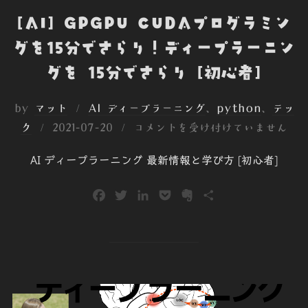
[AI] GPGPU CUDAプログラミン
グを15分でさらり！ディープラーニン
グを 15分でさらり [初心者]
by
マット
AI ディープラーニング
、
python
、
テッ
投
ク
2021-07-20
コメントを受け付けていません
稿
AI ディープラーニング 最新情報と学び方 [初心者]
日:
F
T
L
P
E
共
a
w
i
o
v
有
c
i
n
c
e
e
t
k
k
r
b
t
e
e
n
o
e
d
t
o
o
r
I
t