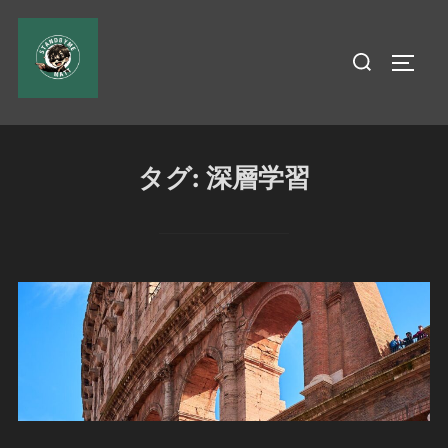
コ
ン
検
サイド
テ
索
ン
対
ツ
象:
へ
タグ:
深層学習
ス
キ
ッ
プ