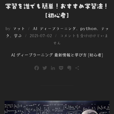
学習を誰でも簡単！おすすめ学習法！
[初心者]
by
マット
AI ディープラーニング
、
python
、
テッ
投
ク
、
学ぶ
2021-07-02
コメントを受け付けていま
稿
せん
日:
AI ディープラーニング 最新情報と学び方 [初心者]
F
T
L
P
E
共
a
w
i
o
v
有
c
i
n
c
e
e
t
k
k
r
b
t
e
e
n
o
e
d
t
o
o
r
I
t
k
n
e