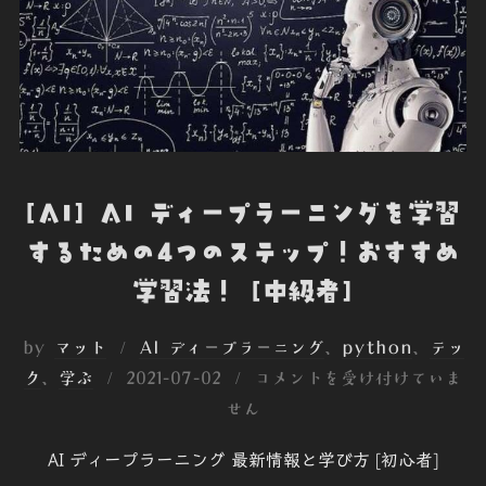
[AI] AI ディープラーニングを学習
するための4つのステップ！おすすめ
学習法！ [中級者]
by
マット
AI ディープラーニング
、
python
、
テッ
投
ク
、
学ぶ
2021-07-02
コメントを受け付けていま
稿
せん
日:
AI ディープラーニング 最新情報と学び方 [初心者]