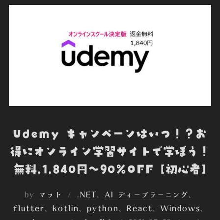
o
e
d
t
o
o
r
I
t
k
n
e
Udemy キャンペーンはいつ！？お
得にオンライン学習サイトで学ぼう！
無料,1,840円～90%OFF [初心者]
by
マット
.NET
、
AI ディープラーニング
、
flutter
、
kotlin
、
python
、
React
、
Windows
、