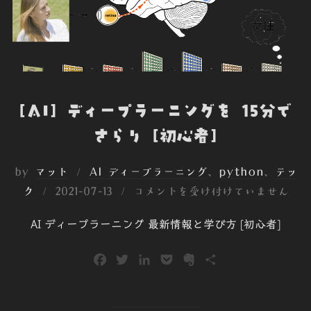
k
n
e
[AI] ディープラーニングを 15分で
さらり [初心者]
by
マット
AI ディープラーニング
、
python
、
テッ
投
ク
2021-07-13
コメントを受け付けていません
稿
AI ディープラーニング 最新情報と学び方 [初心者]
日:
F
T
L
P
E
共
a
w
i
o
v
有
c
i
n
c
e
e
t
k
k
r