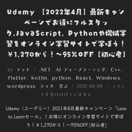
Udemy 【2022年4月】最新キャン
ペーンでお得にフルスタッ
ク,JavaScript, Pythonや機械学
習をオンライン学習サイトで学ぼう！
￥1,270から！～95%OFF [初心者]
by
マット
.NET
、
AI ディープラーニング
、
C++
、
flutter
、
kotlin
、
python
、
React
、
Windows
、
投
wordpress
、
テック
、
学ぶ
2021-08-09
コメン
稿
トを受け付けていません
日:
Udemy（ユーデミー）2021年8月最新キャンペーン「Love
to Learnセール」！お得にオンライン学習サイトで学ぼ
う！￥1,270から！～95%OFF [初心者]