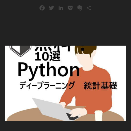
F
T
L
P
E
共
a
w
i
o
v
有
c
i
n
c
e
e
t
k
k
r
b
t
e
e
n
o
e
d
t
o
o
r
I
t
k
n
e