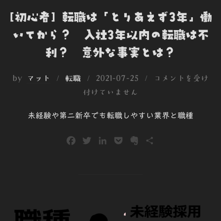
[初心者] 転職は「とりあえず3年」働
いてから？ 入社3年以内の転職は不
利？ 意外な事実とは？
投
by
マット
転職
2021-07-25
コメントを受け
稿
付けていません
日:
未経験や第二新卒でも転職しやすい業界と職種
F
T
L
P
E
共
a
w
i
o
v
有
c
i
n
c
e
e
t
k
k
r
b
t
e
e
n
o
e
d
t
o
o
r
I
t