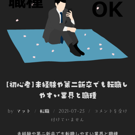
k
n
e
[初心者]未経験や第二新卒でも転職し
やすい業界と職種
投
by
マット
転職
2021-07-25
コメントを受け
稿
付けていません
日:
未経験や第二新卒でも転職しやすい業界と職種