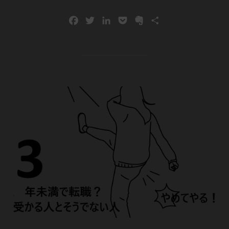
F
T
L
P
E
共
a
w
i
o
v
有
c
i
n
c
e
e
t
k
k
r
b
t
e
e
n
o
e
d
t
o
o
r
I
t
k
n
e