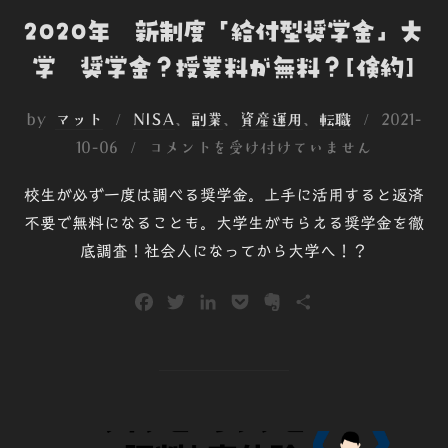
2020年 新制度「給付型奨学金」大
学 奨学金？授業料が無料？[倹約]
投
by
マット
NISA
、
副業
、
資産運用
、
転職
2021-
稿
10-06
コメントを受け付けていません
日:
校生が必ず一度は調べる奨学金。上手に活用すると返済
不要で無料になることも。大学生がもらえる奨学金を徹
底調査！社会人になってから大学へ！？
F
T
L
P
E
共
a
w
i
o
v
有
c
i
n
c
e
e
t
k
k
r
b
t
e
e
n
o
e
d
t
o
o
r
I
t