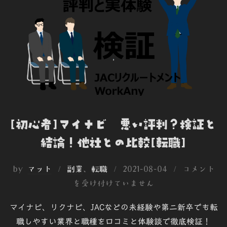
k
n
e
[初心者]マイナビ 悪い評判？検証と
結論！他社との比較[転職]
投
by
マット
副業
、
転職
2021-08-04
コメント
稿
を受け付けていません
日:
マイナビ、リクナビ、JACなどの未経験や第二新卒でも転
職しやすい業界と職種を口コミと体験談で徹底検証！