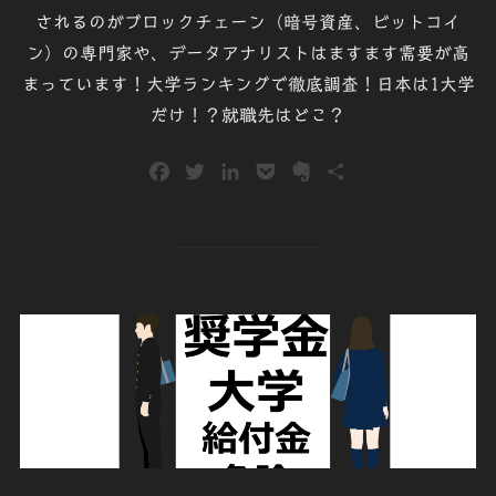
されるのがブロックチェーン（暗号資産、ビットコイ
ン）の専門家や、データアナリストはますます需要が高
まっています！大学ランキングで徹底調査！日本は1大学
だけ！？就職先はどこ？
F
T
L
P
E
共
a
w
i
o
v
有
c
i
n
c
e
e
t
k
k
r
b
t
e
e
n
o
e
d
t
o
o
r
I
t
k
n
e