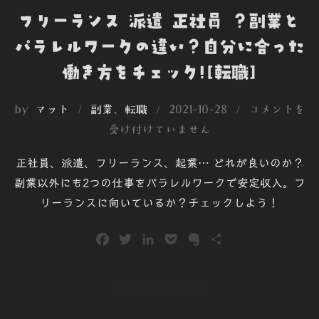
フリーランス 派遣 正社員 ？副業と
パラレルワークの違い？自分に合った
働き方をチェック![転職]
投
by
マット
副業
、
転職
2021-10-28
コメントを
稿
受け付けていません
日:
正社員、派遣、フリーランス、起業… どれが良いのか？
副業以外にも2つの仕事をパラレルワークで安定収入。フ
リーランスに向いているか？チェックしよう！
F
T
L
P
E
共
a
w
i
o
v
有
c
i
n
c
e
e
t
k
k
r
b
t
e
e
n