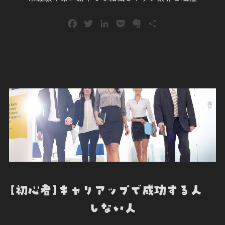
F
T
L
P
E
共
a
w
i
o
v
有
c
i
n
c
e
e
t
k
k
r
b
t
e
e
n
o
e
d
t
o
o
r
I
t
k
n
e
[初心者]キャリアップで成功する人
しない人