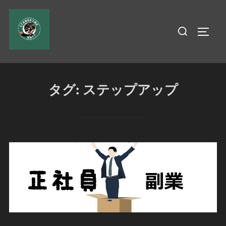
コ
ン
検
サイド
テ
索
ン
対
ツ
象:
へ
タグ:
ステップアップ
ス
キ
ッ
プ