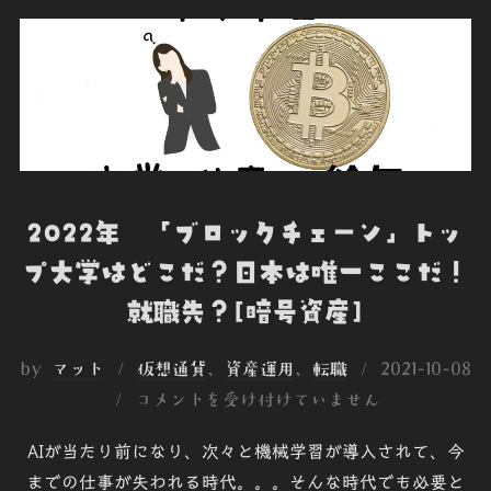
o
e
d
t
o
o
r
I
t
k
n
e
2022年 「ブロックチェーン」トッ
プ大学はどこだ？日本は唯一ここだ！
就職先？[暗号資産]
投
by
マット
仮想通貨
、
資産運用
、
転職
2021-10-08
稿
コメントを受け付けていません
日:
AIが当たり前になり、次々と機械学習が導入されて、今
までの仕事が失われる時代。。。そんな時代でも必要と