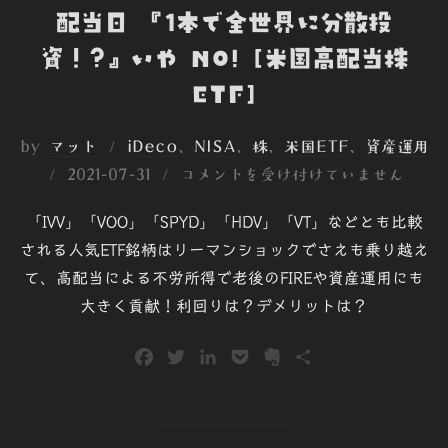
配当日 『1本で全世界に分散投
資！?』いや NO! [米国高配当株
ETF]
by
マット
iDeco
、
NISA
、
株
、
米国ETF
、
資産運用
投
2021-07-31
コメントを受け付けていません
稿
「IVV」「VOO」「SPYD」「HDV」「VT」などとも比較
日:
される人気ETF銘柄はリーマンショックでさえも乗り越え
て、高配当による不労所得で老後のFIREや資産運用にも
大きく貢献！利回りは？デメリットは？
F
T
L
P
E
共
a
w
i
o
v
有
c
i
n
c
e
e
t
k
k
r