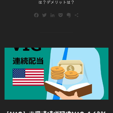
は？デメリットは？
F
T
L
P
E
共
a
w
i
o
v
有
c
i
n
c
e
e
t
k
k
r
b
t
e
e
n
o
e
d
t
o
o
r
I
t
k
n
e