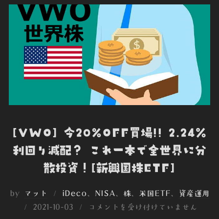
o
r
I
t
k
n
e
[VWO] 今20%OFF買場!! 2.24％
利回り減配？ これ一本で全世界に分
散投資！[新興国株ETF]
by
マット
iDeco
、
NISA
、
株
、
米国ETF
、
資産運用
投
2021-10-03
コメントを受け付けていません