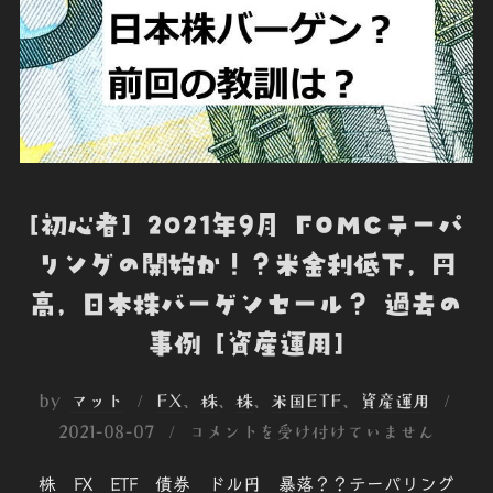
[初心者] 2021年9月 FOMCテーパ
リングの開始か！？米金利低下, 円
高, 日本株バーゲンセール？ 過去の
事例 [資産運用]
投
by
マット
FX
、
株
、
株
、
米国ETF
、
資産運用
稿
2021-08-07
コメントを受け付けていません
日:
株 FX ETF 債券 ドル円 暴落？？テーパリング