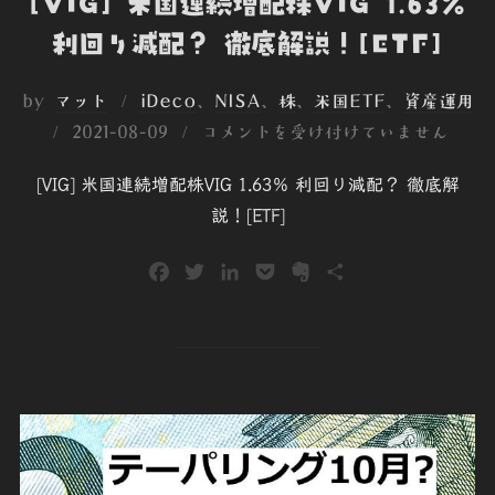
[VIG] 米国連続増配株VIG 1.63％
利回り減配？ 徹底解説！[ETF]
by
マット
iDeco
、
NISA
、
株
、
米国ETF
、
資産運用
投
2021-08-09
コメントを受け付けていません
稿
[VIG] 米国連続増配株VIG 1.63％ 利回り減配？ 徹底解
日:
説！[ETF]
F
T
L
P
E
共
a
w
i
o
v
有
c
i
n
c
e
e
t
k
k
r
b
t
e
e
n
o
e
d
t
o
o
r
I
t
k
n
e