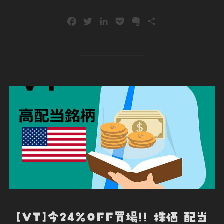
F
T
L
P
E
共
a
w
i
o
v
有
c
i
n
c
e
e
t
k
k
r
b
t
e
e
n
o
e
d
t
o
o
r
I
t
k
n
e
[VT]今24%OFF買場!! 株価 配当