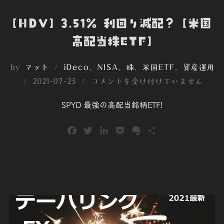
[HDV] 3.51％ 利回り減配？ [米国
高配当株ETF]
by
マット
iDeco
、
NISA
、
株
、
米国ETF
、
資産運用
投
2021-07-25
コメントを受け付けていません
稿
SPYD 最強の高配当銘柄ETF!
日:
F
T
L
P
E
共
a
w
i
o
v
有
c
i
n
c
e
e
t
k
k
r
b
t
e
e
n
o
e
d
t
o
o
r
I
t
k
n
e