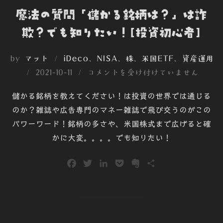
魔法の質問「儲かる銘柄は？」は詐
欺？でも知りたい！[投資初心者]
by
マット
iDeco
、
NISA
、
株
、
米国ETF
、
資産運用
投
2021-10-11
コメントを受け付けていません
稿
儲かる銘柄を教えてください！は投資の世界では通じる
日:
のか？雑誌や広告専門のマネー雑誌で飛び交うのがこの
パワーワード！銘柄の多さや、米国株式まで広げると確
かに大変。。。。でも知りたい！
F
T
L
P
E
共
a
w
i
o
v
有
c
i
n
c
e
e
t
k
k
r
b
t
e
e
n
o
e
d
t
o