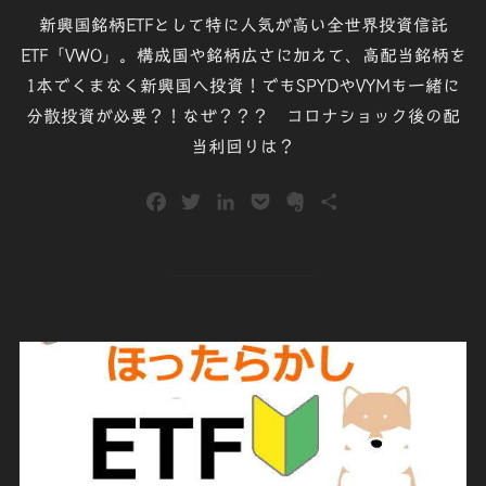
稿
新興国銘柄ETFとして特に人気が高い全世界投資信託
日:
ETF「VWO」。構成国や銘柄広さに加えて、高配当銘柄を
1本でくまなく新興国へ投資！でもSPYDやVYMも一緒に
分散投資が必要？！なぜ？？？ コロナショック後の配
当利回りは？
F
T
L
P
E
共
a
w
i
o
v
有
c
i
n
c
e
e
t
k
k
r
b
t
e
e
n
o
e
d
t
o
o
r
I
t
k
n
e