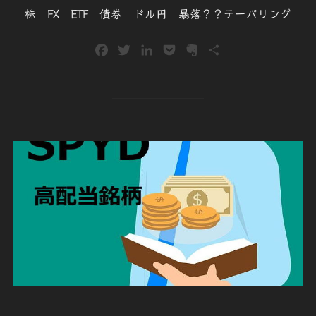
株 FX ETF 債券 ドル円 暴落？？テーパリング
F
T
L
P
E
共
a
w
i
o
v
有
c
i
n
c
e
e
t
k
k
r
b
t
e
e
n
o
e
d
t
o
o
r
I
t
k
n
e