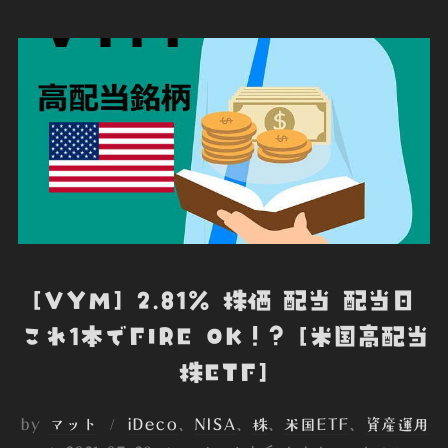
b
t
e
e
n
o
e
d
t
o
o
r
I
t
k
n
e
[VYM] 2.81％ 株価 配当 配当日
これ1本でFIRE OK！? [米国高配当
株ETF]
by
マット
iDeco
、
NISA
、
株
、
米国ETF
、
資産運用