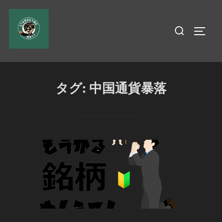
コ
ン
検
サイド
テ
索
ン
対
ツ
象:
へ
タグ:
中国通貨暴落
ス
キ
ッ
プ