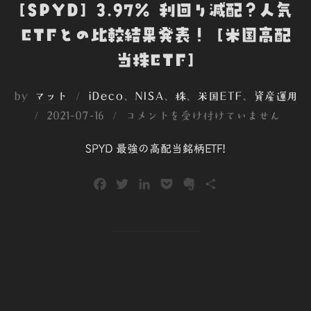
[SPYD] 3.97％ 利回り減配？人気
ETFとの比較結果発表！ [米国高配
当株ETF]
by
マット
iDeco
、
NISA
、
株
、
米国ETF
、
資産運用
投
2021-07-16
コメントを受け付けていません
稿
SPYD 最強の高配当銘柄ETF!
日:
F
T
L
P
E
共
a
w
i
o
v
有
c
i
n
c
e
e
t
k
k
r
b
t
e
e
n
o
e
d
t
o
o
r
I
t
k
n
e