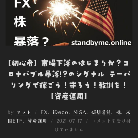
[初心者] 市場下落のはじまりか？コ
ロナバブル暴落!?のシグナル テーパ
リングで稼ごう！守ろう！教訓を！
[資産運用]
by
マット
FX
、
iDeco
、
NISA
、
仮想通貨
、
株
、
米
投
国ETF
、
資産運用
2021-07-17
コメントを受け付
稿
けていません
日: