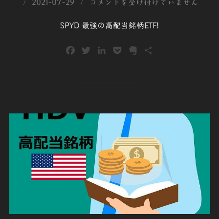
投
2021-07-29
コメントを受け付けていません
稿
SPYD 最強の高配当銘柄ETF!
日:
F
T
L
P
E
共
a
w
i
o
v
有
c
i
n
c
e
e
t
k
k
r
b
t
e
e
n
o
e
d
t
o
o
r
I
t
k
n
e