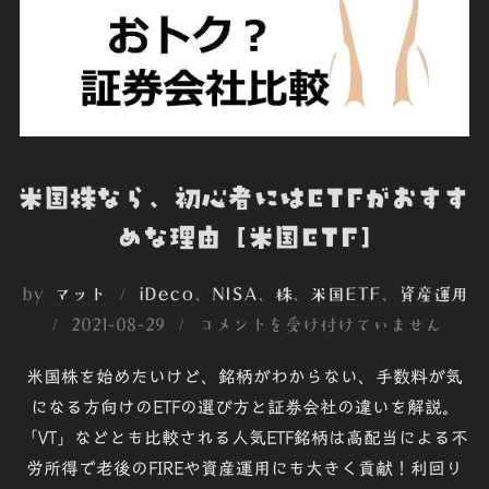
米国株なら、初心者にはETFがおすす
めな理由 [米国ETF]
by
マット
iDeco
、
NISA
、
株
、
米国ETF
、
資産運用
投
2021-08-29
コメントを受け付けていません
稿
米国株を始めたいけど、銘柄がわからない、手数料が気
日:
になる方向けのETFの選び方と証券会社の違いを解説。
「VT」などとも比較される人気ETF銘柄は高配当による不
労所得で老後のFIREや資産運用にも大きく貢献！利回り