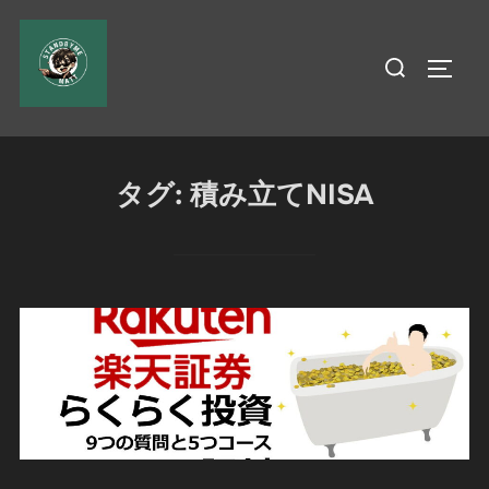
コ
ン
検
サイド
テ
索
ン
対
ツ
象:
へ
タグ:
積み立てNISA
ス
キ
ッ
プ