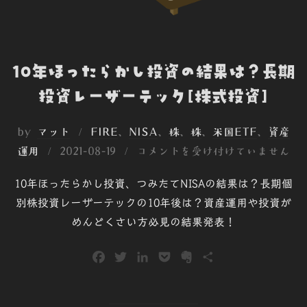
10年ほったらかし投資の結果は？長期
投資レーザーテック[株式投資]
by
マット
FIRE
、
NISA
、
株
、
株
、
米国ETF
、
資産
投
運用
2021-08-19
コメントを受け付けていません
稿
10年ほったらかし投資、つみたてNISAの結果は？長期個
日:
別株投資レーザーテックの10年後は？資産運用や投資が
めんどくさい方必見の結果発表！
F
T
L
P
E
共
a
w
i
o
v
有
c
i
n
c
e
e
t
k
k
r