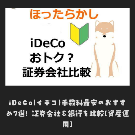
o
e
d
t
o
o
r
I
t
k
n
e
iDeCo(イデコ)手数料最安のおすす
め7選! 証券会社＆銀行を比較[資産運
用]