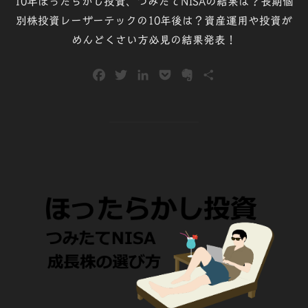
10年ほったらかし投資、つみたてNISAの結果は？長期個
別株投資レーザーテックの10年後は？資産運用や投資が
めんどくさい方必見の結果発表！
F
T
L
P
E
共
a
w
i
o
v
有
c
i
n
c
e
e
t
k
k
r
b
t
e
e
n
o
e
d
t
o
o
r
I
t
k
n
e