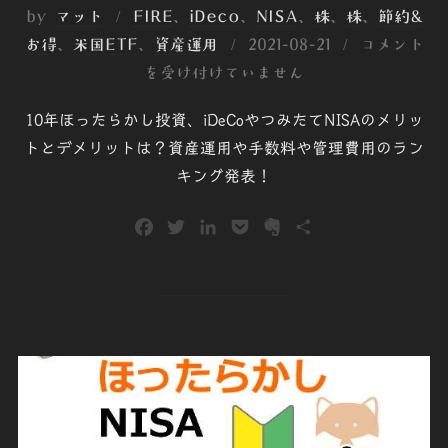
by
マット
FIRE
、
iDeco
、
NISA
、
株
、
株
、
節約&
投
お得
、
米国ETF
、
資産運用
2021-08-21
コメント
稿
を受け付けていません
日:
10年ほったらかし投資、iDeCoやつみたてNISAのメリッ
トとデメリットは？資産運用や手数料や管理費用のラン
キング発表！
F
T
L
P
E
共
a
w
i
o
v
有
c
i
n
c
e
e
t
k
k
r
b
t
e
e
n
o
e
d
t
o
o
r
I
t
k
n
e