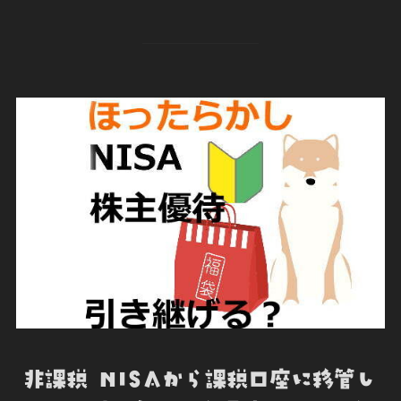
a
w
i
o
v
有
c
i
n
c
e
e
t
k
k
r
b
t
e
e
n
o
e
d
t
o
o
r
I
t
k
n
e
非課税 NISAから課税口座に移管し