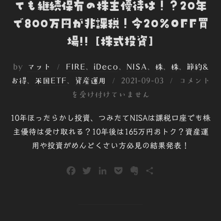
ても継続保有の株主優待は！？20年
で800万円が非課税！今20%OFF買
場!! [株式投資]
by
マット
FIRE
、
iDeco
、
NISA
、
株
、
株
、
節約&
投
お得
、
米国ETF
、
資産運用
2021-09-03
コメント
稿
を受け付けていません
日:
10年ほったらかし投資、つみたてNISAは課税口座でも株
主優待は受け取れる？10年後は165万円おトク？資産運
用や投資がめんどくさい方必見の結果発表！
F
T
L
P
E
共
a
w
i
o
v
有
c
i
n
c
e
e
t
k
k
r
b
t
e
e
n