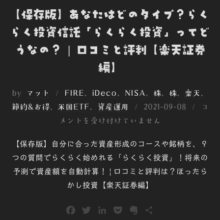
【保存版】あなたはどのタイプ？らく
らく投資信託「らくらく投資」ってど
うなの？ | 口コミと評判【楽天証券
編】
by
マット
FIRE
、
iDeco
、
NISA
、
株
、
株
、
楽天
、
投
節約&お得
、
米国ETF
、
資産運用
2021-09-08
コ
稿
メントを受け付けていません
日:
【保存版】自分に合った資産形成のコースや銘柄を、９
つの質問でらくらく始めれる「らくらく投資」！将来の
予測で資産額を自動計算！ | 口コミと評判は？ほったら
かし投資【楽天証券編】
F
T
L
P
E
共