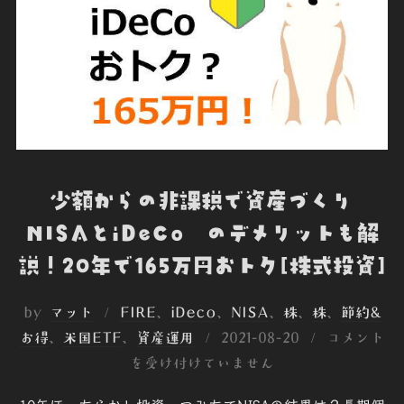
少額からの非課税で資産づくり
NISAとiDeCo のデメリットも解
説！20年で165万円おトク[株式投資]
by
マット
FIRE
、
iDeco
、
NISA
、
株
、
株
、
節約&
投
お得
、
米国ETF
、
資産運用
2021-08-20
コメント
稿
を受け付けていません
日: