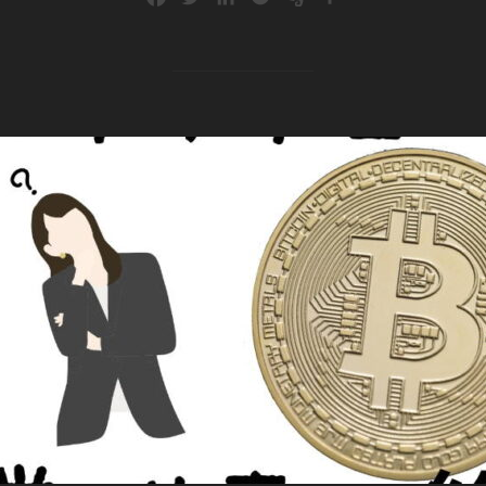
a
w
i
o
v
有
c
i
n
c
e
e
t
k
k
r
b
t
e
e
n
o
e
d
t
o
o
r
I
t
k
n
e