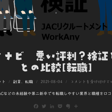
マイナビ 悪い評判？検証
との比較[転職]
投
ット
副業
、
転職
2021-08-04
コメントを受け付けて
稿
ACなどの未経験や第二新卒でも転職しやすい業界と職種を口
日:
F
T
L
P
E
共