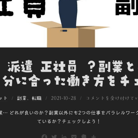
 派遣 正社員 ？副業
分に合った働き方をチェ
投
ット
副業
、
転職
2021-10-28
コメントを受け付けて
稿
業… どれが良いのか？副業以外にも2つの仕事をパラレルワー
日:
ているか？チェックしよう！
F
T
L
P
E
共