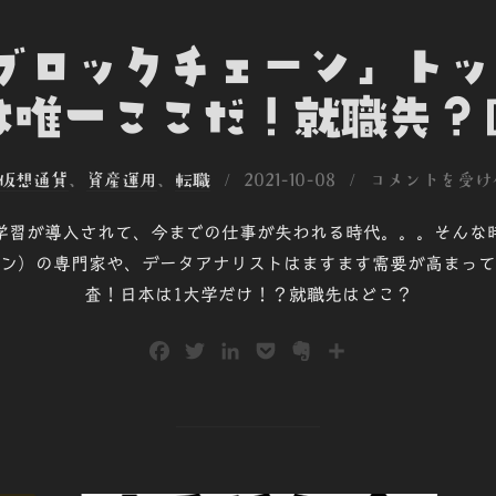
「ブロックチェーン」ト
は唯一ここだ！就職先？[
投
仮想通貨
、
資産運用
、
転職
2021-10-08
コメントを受け
稿
械学習が導入されて、今までの仕事が失われる時代。。。そんな
日:
ン）の専門家や、データアナリストはますます需要が高まって
査！日本は1大学だけ！？就職先はどこ？
F
T
L
P
E
共
a
w
i
o
v
有
c
i
n
c
e
e
t
k
k
r
b
t
e
e
n
o
e
d
t
o