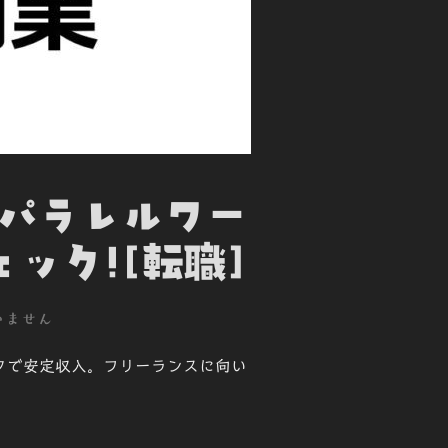
とパラレルワー
ック![転職]
いません
クで安定収入。フリーランスに向い