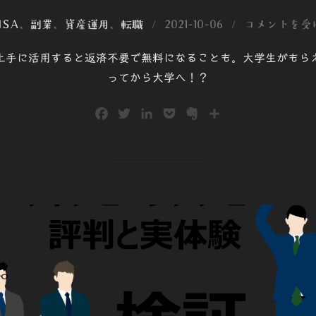
投
ISA
、
副業
、
資産運用
、
転職
2021-10-06
コメントを受
稿
上手に活用すると返済不要で無料になることも。大学生がもら
日:
ってから大学へ！？
F
T
L
P
E
共
a
w
i
o
v
有
c
i
n
c
e
e
t
k
k
r
b
t
e
e
n
o
e
d
t
o
o
r
I
t
k
n
e