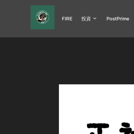
コ
ン
FIRE
投資
PostPrime
テ
ン
ツ
へ
ス
キ
ッ
プ