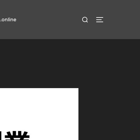
検
.online
サイドバーとナ
索
対
象: