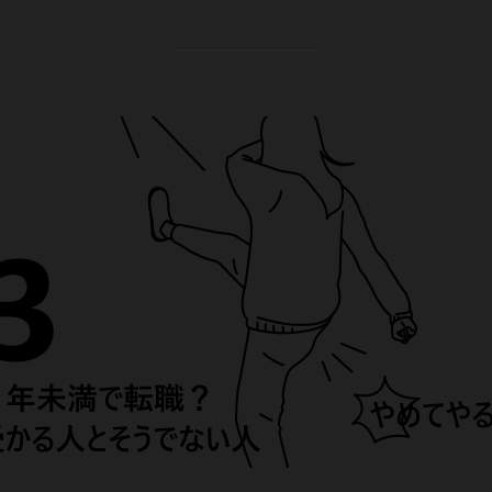
a
w
i
o
v
有
c
i
n
c
e
e
t
k
k
r
b
t
e
e
n
o
e
d
t
o
o
r
I
t
k
n
e