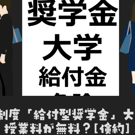
o
r
I
t
k
n
e
新制度「給付型奨学金」
授業料が無料？[倹約]