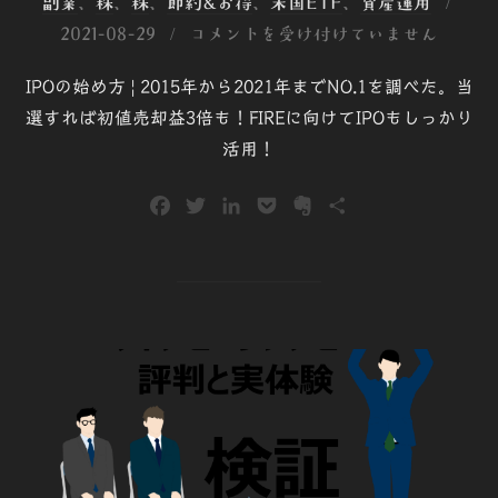
投
副業
、
株
、
株
、
節約&お得
、
米国ETF
、
資産運用
稿
2021-08-29
コメントを受け付けていません
日:
IPOの始め方 | 2015年から2021年までNO.1を調べた。当
選すれば初値売却益3倍も！FIREに向けてIPOもしっかり
活用！
F
T
L
P
E
共
a
w
i
o
v
有
c
i
n
c
e
e
t
k
k
r
b
t
e
e
n
o
e
d
t
o
o
r
I
t
k
n
e