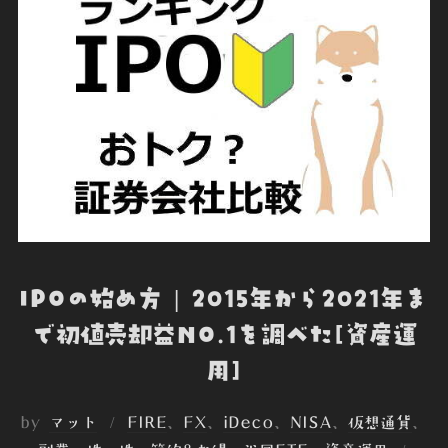
k
n
e
IPOの始め方 | 2015年から2021年ま
で初値売却益NO.1を調べた[資産運
用]
by
マット
FIRE
、
FX
、
iDeco
、
NISA
、
仮想通貨
、