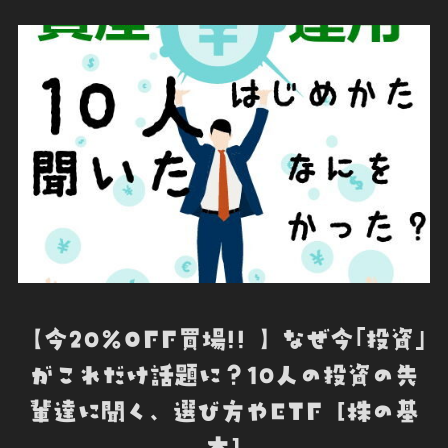
o
e
d
t
o
o
r
I
t
k
n
e
【今20%OFF買場!! 】なぜ今｢投資｣
がこれだけ話題に？10人の投資の先
輩達に聞く、選び方やETF [株の基
本]