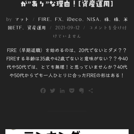
が”あり”な理由！[資産運用]
by
マット
FIRE
、
FX
、
iDeco
、
NISA
、
株
、
株
、
米
投
国ETF
、
資産運用
2021-09-12
コメントを受け付
稿
けていません
日:
FIRE（早期退職）を始めるのは、20代でないとダメ？？
FIREする年齢は35歳や42歳でないと意味がない？？今40
代や50代では、とても無理！と思っていませんか？40代
や50代からでも一人ひとりに合ったFIREの形はある！
F
T
L
P
E
共
a
w
i
o
v
有
c
i
n
c
e
e
t
k
k
r
b
t
e
e
n
o
e
d
t
o
o
r
I
t