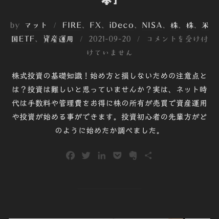
by
マット
FIRE
、
FX
、
iDeco
、
NISA
、
株
、
株
、
米
投
国ETF
、
資産運用
2021-09-20
コメントを受け付
稿
けていません
日:
株式投資の基礎知識！始め方と損しないための注意点と
は？投資は難しいと思っていませんか？実は、ネット時
代は手数料や管理費をお得に株の所有が売買で資産運用
や投資が始める事ができます。投資初心者の先輩方がど
のように始めたか調べました。
F
T
L
P
E
共
a
w
i
o
v
有
c
i
n
c
e
e
t
k
k
r
b
t
e
e
n
o
e
d
t
o