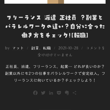
フリーランス 派遣 正社員 ？副業と
パラレルワークの違い？自分に合った
働き方をチェック![転職]
投
by
マット
副業
、
転職
2021-10-28
コメントを
稿
受け付けていません
日:
正社員、派遣、フリーランス、起業… どれが良いのか？
副業以外にも2つの仕事をパラレルワークで安定収入。フ
リーランスに向いているか？チェックしよう！
F
T
L
P
E
共
a
w
i
o
v
有
c
i
n
c
e