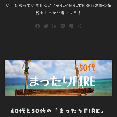
い！と思っていませんか？40代や50代でFIREした際の節
税もしっかり考えよう！
F
T
L
P
E
共
a
w
i
o
v
有
c
i
n
c
e
e
t
k
k
r
b
t
e
e
n
o
e
d
t
o
o
r
I
t
k
n
e
40代と50代の「まったりFIRE」