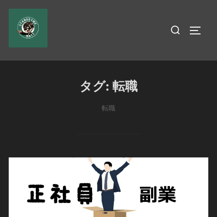
コ
ン
検
サイド
テ
索
ン
対
ツ
象:
へ
タグ:
転職
ス
キ
転職
ッ
プ