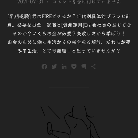
稿
2021-07-31
コメントを受け付けていません
日:
[早期退職] 君はFIREできるか？年代別具体的プランと計
算。必要なお金・退職と[資産運用]Eは会社員の君もでき
るのか？いくらお金が必要？失敗したから学ぼう！
お金のために働く生活からの完全なる解放、だれもが夢
みる生活、とても無理！と思っていませんか？
F
T
L
P
E
共
a
w
i
o
v
有
c
i
n
c
e
e
t
k
k
r
b
t
e
e
n
o
e
d
t
o
o
r
I
t
k
n
e