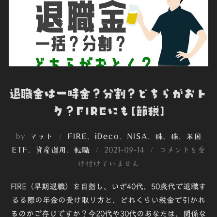
o
r
I
t
k
n
e
退職金は一時金？分割？どちらがおト
ク？FIREにも[節税]
by
マット
FIRE
、
iDeco
、
NISA
、
株
、
株
、
米国
投
ETF
、
資産運用
、
転職
2021-09-14
コメントを受
稿
け付けていません
日:
FIRE（早期退職）を目指し、いざ40代、50歳代で退職す
るる際の年金の受け取り方と、どれくらい税金で引かれ
るのかご存じですか？今20代や30代のあなたは、関係な