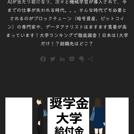
AIが当たり前になり、次々と機械学習が導入されて、今
までの仕事が失われる時代。。。そんな時代でも必要と
されるのがブロックチェーン（暗号資産、ビットコイ
ン）の専門家や、データアナリストはますます需要が高
まっています！大学ランキングで徹底調査！日本は1大学
だけ！？就職先はどこ？
F
T
L
P
E
共
a
w
i
o
v
有
c
i
n
c
e
e
t
k
k
r
b
t
e
e
n
o
e
d
t
o
o
r
I
t
k
n
e