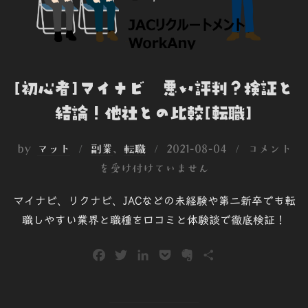
[初心者]マイナビ 悪い評判？検証と
結論！他社との比較[転職]
投
by
マット
副業
、
転職
2021-08-04
コメント
稿
を受け付けていません
日:
マイナビ、リクナビ、JACなどの未経験や第二新卒でも転
職しやすい業界と職種を口コミと体験談で徹底検証！
F
T
L
P
E
共
a
w
i
o
v
有
c
i
n
c
e
e
t
k
k
r