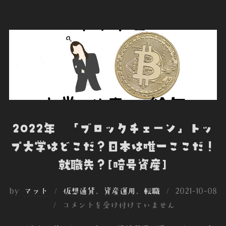
e
t
k
k
r
b
t
e
e
n
o
e
d
t
o
o
r
I
t
k
n
e
2022年 「ブロックチェーン」トッ
プ大学はどこだ？日本は唯一ここだ！
就職先？[暗号資産]
投
by
マット
仮想通貨
、
資産運用
、
転職
2021-10-08
稿
コメントを受け付けていません
日: