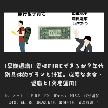
b
t
e
e
n
o
e
d
t
o
o
r
I
t
k
n
e
[早期退職] 君はFIREできるか？年代
別具体的プランと計算。必要なお金・
退職と[資産運用]
by
マット
FIRE
、
FX
、
iDeco
、
NISA
、
仮想通貨
、
投
副業
、
株
、
株
、
節約&お得
、
米国ETF
、
資産運用