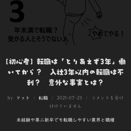
[初心者] 転職は「とりあえず3年」働
いてから？ 入社3年以内の転職は不
利？ 意外な事実とは？
投
by
マット
転職
2021-07-25
コメントを受け
稿
付けていません
日:
未経験や第二新卒でも転職しやすい業界と職種