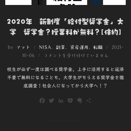
2020年 新制度「給付型奨学金」大
学 奨学金？授業料が無料？[倹約]
投
by
マット
NISA
、
副業
、
資産運用
、
転職
2021-
稿
10-06
コメントを受け付けていません
日:
校生が必ず一度は調べる奨学金。上手に活用すると返済
不要で無料になることも。大学生がもらえる奨学金を徹
底調査！社会人になってから大学へ！？
F
T
L
P
E
共
a
w
i
o
v
有
c
i
n
c
e
e
t
k
k
r
b
t
e
e
n