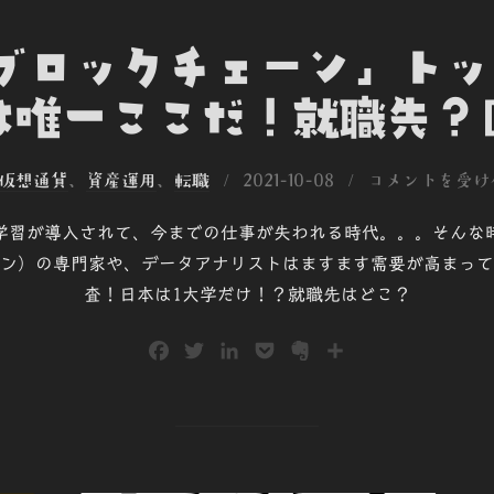
「ブロックチェーン」ト
は唯一ここだ！就職先？[
投
仮想通貨
、
資産運用
、
転職
2021-10-08
コメントを受け
稿
械学習が導入されて、今までの仕事が失われる時代。。。そんな
日:
ン）の専門家や、データアナリストはますます需要が高まって
査！日本は1大学だけ！？就職先はどこ？
F
T
L
P
E
共
a
w
i
o
v
有
c
i
n
c
e
e
t
k
k
r
b
t
e
e
n
o
e
d
t
o