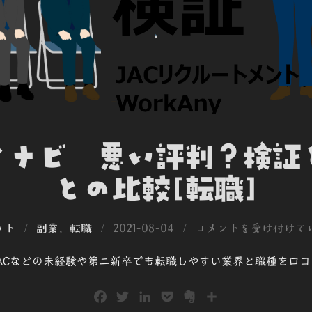
マイナビ 悪い評判？検証
との比較[転職]
投
ット
副業
、
転職
2021-08-04
コメントを受け付けて
稿
ACなどの未経験や第二新卒でも転職しやすい業界と職種を口
日:
F
T
L
P
E
共