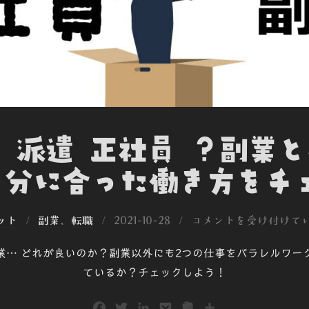
 派遣 正社員 ？副業
分に合った働き方をチェ
投
ット
副業
、
転職
2021-10-28
コメントを受け付けて
稿
業… どれが良いのか？副業以外にも2つの仕事をパラレルワー
日:
ているか？チェックしよう！
F
T
L
P
E
共