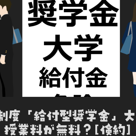
o
r
I
t
k
n
e
新制度「給付型奨学金」
授業料が無料？[倹約]