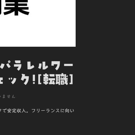
とパラレルワー
ック![転職]
いません
クで安定収入。フリーランスに向い