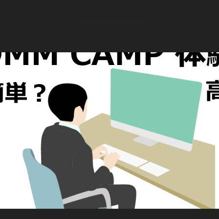
a
w
i
o
v
有
c
i
n
c
e
e
t
k
k
r
b
t
e
e
n
o
e
d
t
o
o
r
I
t
k
n
e