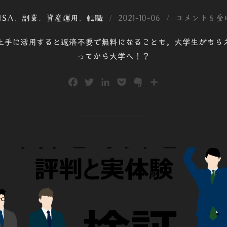
投
ISA
、
副業
、
資産運用
、
転職
2021-10-06
コメントを受
稿
上手に活用すると返済不要で無料になることも。大学生がもら
日:
ってから大学へ！？
F
T
L
P
E
共
a
w
i
o
v
有
c
i
n
c
e
e
t
k
k
r
b
t
e
e
n
o
e
d
t
o
o
r
I
t
k
n
e