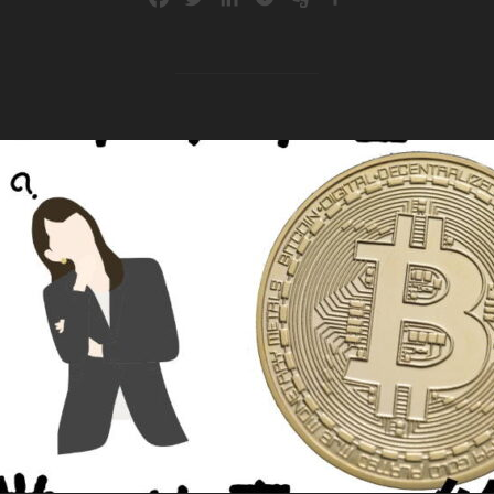
a
w
i
o
v
有
c
i
n
c
e
e
t
k
k
r
b
t
e
e
n
o
e
d
t
o
o
r
I
t
k
n
e