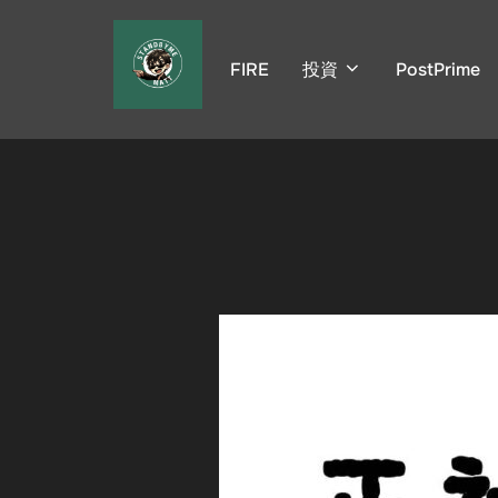
コ
ン
FIRE
投資
PostPrime
テ
ン
ツ
へ
ス
キ
ッ
プ