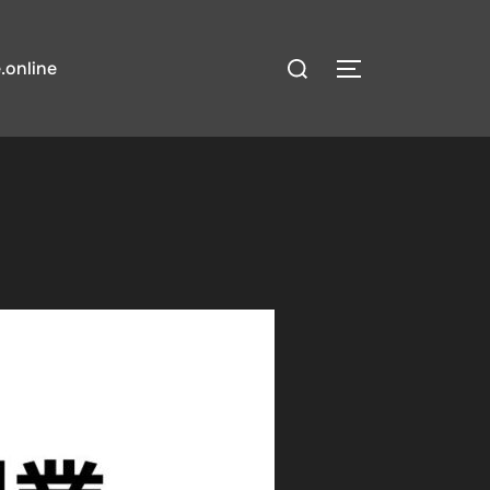
検
.online
サイドバーとナ
索
対
象: